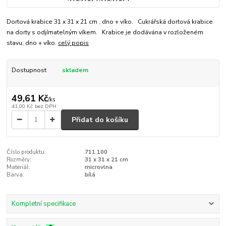
Dortová krabice 31 x 31 x 21 cm , dno + víko. Cukrářská dortová krabice
na dorty s odjímatelným víkem. Krabice je dodávána v rozloženém
stavu, dno + víko.
celý popis
Dostupnost
skladem
49,61 Kč
/
ks
41,00 Kč
bez DPH
Přidat do košíku
Číslo produktu:
711.100
Rozměry:
31 x 31 x 21 cm
Materiál:
microvlna
Barva:
bílá
Kompletní specifikace