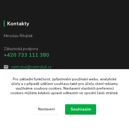
Kontakty
Miroslav Řiháček
Zákaznická podpora
+420 733 111 380
centrobal@centrobal.cz
Pro základní funkčnost, zpříjemnění používání webu, analytické
účely a v případě udělení souhlasu také pro účely cílení reklamy
využíváme soubory cookies. Nastavení vlastních preferencí
cookies můžete kdykoli upravit odkazem ve spodní části stránek.
Upravit sběr cookies.
Souhlasím
Nastavení
Vytvořeno na
Eshop-rychle.cz