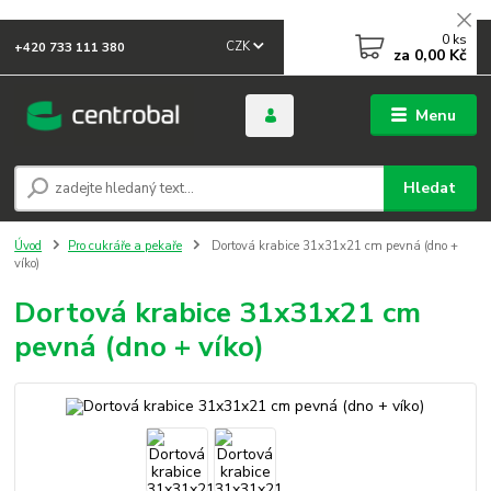
0
ks
CZK
+420 733 111 380
za
0,00 Kč
Menu
Hledat
Úvod
Pro cukráře a pekaře
Dortová krabice 31x31x21 cm pevná (dno +
víko)
Dortová krabice 31x31x21 cm
pevná (dno + víko)