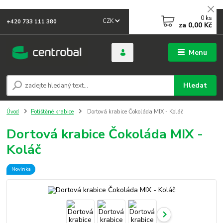
0
ks
CZK
+420 733 111 380
za
0,00 Kč
Menu
Hledat
Úvod
Potištěné krabice
Dortová krabice Čokoláda MIX - Koláč
Dortová krabice Čokoláda MIX -
Koláč
Novinka