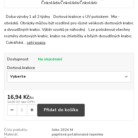
Doba výroby 1 až 2 týdny. Dortová krabice s UV potiskem Mix -
obrázků. Obrázky můžou být rozdílné pro různé velikosti dortových krabic
a dvoudílných krabic. Výběr vzorků je náhodný. Lze potisknout všechny
rozměry dortových krabic, krabic na chlebíčky a bílých dvoudílných krabic.
Cukrářská...
celý popis
Dostupnost
Na objednání
Dortová krabice
16,94 Kč
/
ks
14,00 Kč
bez DPH
Přidat do košíku
Číslo produktu:
čoko 2024 M
Materiál:
papírová potahovaná lepenka