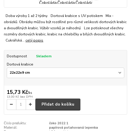
Doba výroby 1 až 2 týdny. Dortová krabice s UV potiskem Mix -
obrázků. Obrázky můžou být rozdílné pro různé velikosti dortových krabic
a dvoudílných krabic. Výběr vzorků je náhodný. Lze potisknout všechny
rozměry dortových krabic, krabic na chlebíčky a bílých dvoudílných krabic.
Cukrářská...
celý popis
Dostupnost
Skladem
Dortová krabice
15,73 Kč
/
ks
13,00 Kč
bez DPH
Přidat do košíku
Číslo produktu:
čoko 2022 1
Materiál:
papírová potahovaná lepenka