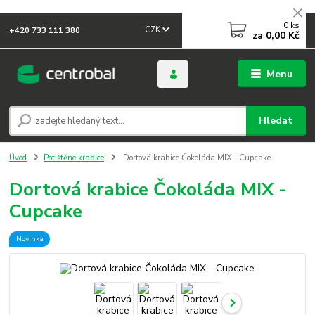
0
ks
CZK
+420 733 111 380
za
0,00 Kč
Menu
Hledat
Úvod
Potištěné krabice
Dortová krabice Čokoláda MIX - Cupcake
Dortová krabice Čokoláda MIX -
Cupcake
Novinka