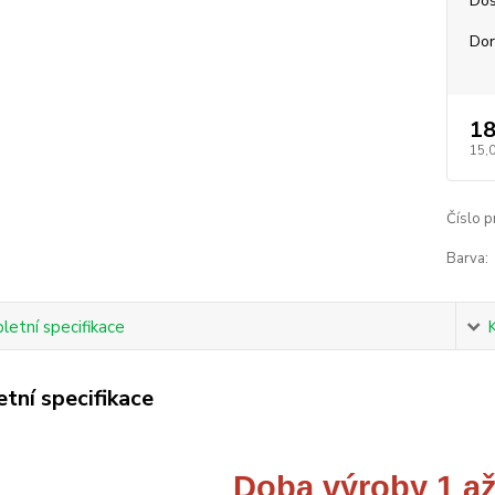
Dos
Dor
18
15,
Číslo p
Barva:
etní specifikace
tní specifikace
Doba výroby 1 až