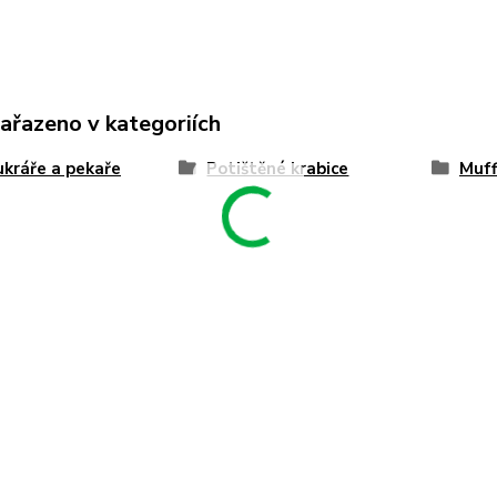
zařazeno v kategoriích
ukráře a pekaře
Potištěné krabice
Muff