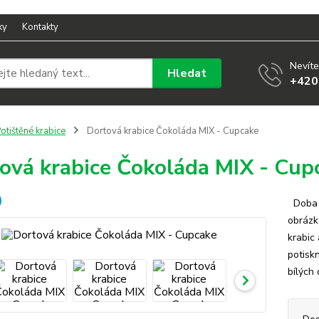
ky
Kontakty
Nevíte
Hledat
+420
otištěné krabice
Dortová krabice Čokoláda MIX - Cupcake
ová krabice Čokoláda MIX - Cup
Doba v
obrázk
krabic
potisk
bílých