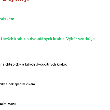
potiskem
tových krabic a dvoudílných krabic. Výběr vzorků je
a chlebíčky a bílých dvoudílných krabic.
orty s odklápěcím víkem.
eném stavu.