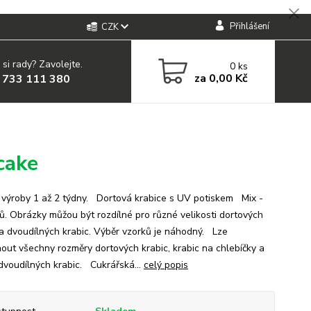
Přihlášení
CZK
 si rady? Zavolejte.
0
ks
za
0,00 Kč
 733 111 380
cake
ýroby 1 až 2 týdny. Dortová krabice s UV potiskem Mix -
ů. Obrázky můžou být rozdílné pro různé velikosti dortových
 a dvoudílných krabic. Výběr vzorků je náhodný. Lze
nout všechny rozměry dortových krabic, krabic na chlebíčky a
 dvoudílných krabic. Cukrářská...
celý popis