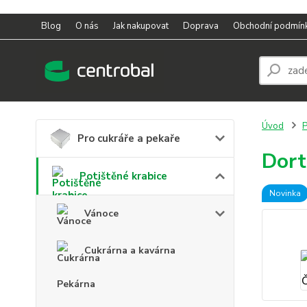
Blog
O nás
Jak nakupovat
Doprava
Obchodní podmín
Úvod
P
Pro cukráře a pekaře
Dort
Potištěné krabice
Novinka
Vánoce
Cukrárna a kavárna
Pekárna