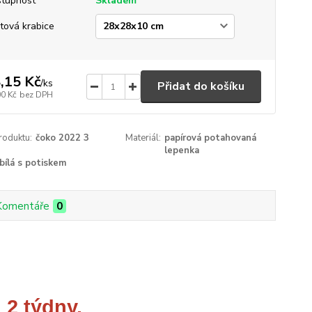
tupnost
Skladem
tová krabice
,15 Kč
/
ks
Přidat do košíku
00 Kč
bez DPH
roduktu:
čoko 2022 3
Materiál:
papírová potahovaná
lepenka
bílá s potiskem
Komentáře
0
 2 týdny.