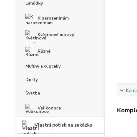
Lahůdky
K narozeninám
Květinové motivy
Různé
Mufíny a cupcaky
Dorty
Kompl
Svatba
Velikonoce
Komple
Vlastní potisk na zakázku