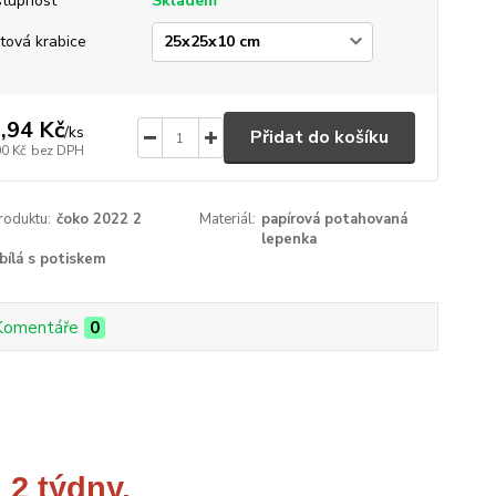
tupnost
Skladem
tová krabice
,94 Kč
/
ks
Přidat do košíku
00 Kč
bez DPH
roduktu:
čoko 2022 2
Materiál:
papírová potahovaná
lepenka
bílá s potiskem
Komentáře
0
 2 týdny.