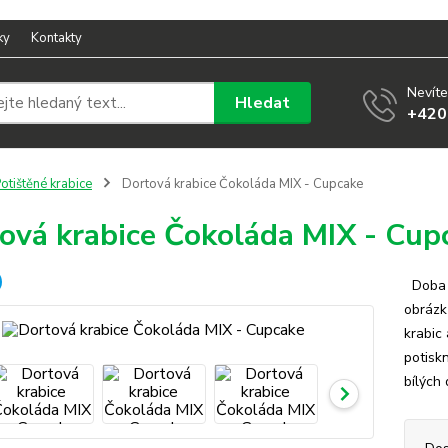
ky
Kontakty
Nevíte
Hledat
+420
otištěné krabice
Dortová krabice Čokoláda MIX - Cupcake
ová krabice Čokoláda MIX - Cup
Doba v
obrázk
krabic
potisk
bílých