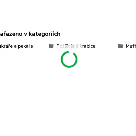
zařazeno v kategoriích
ukráře a pekaře
Potištěné krabice
Muff