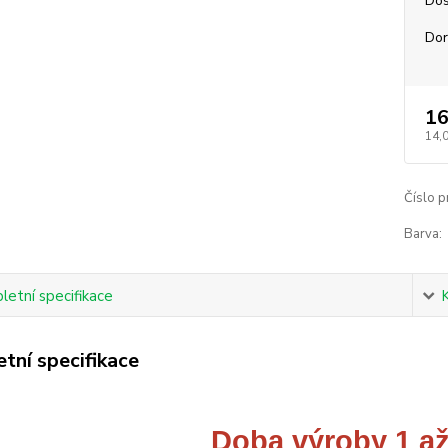
Dos
Dor
16
14,
Číslo p
Barva:
etní specifikace
tní specifikace
Doba výroby 1 až