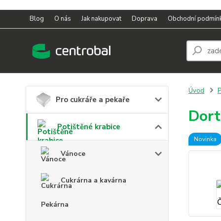
Blog
O nás
Jak nakupovat
Doprava
Obchodní podmín
Úvod
P
Pro cukráře a pekaře
Dort
Potištěné krabice
Novinka
Vánoce
Cukrárna a kavárna
Pekárna