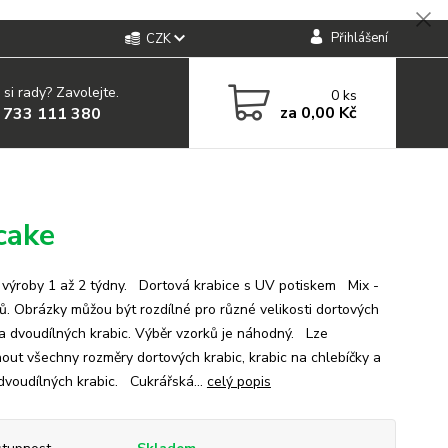
Přihlášení
CZK
 si rady? Zavolejte.
0
ks
za
0,00 Kč
 733 111 380
cake
ýroby 1 až 2 týdny. Dortová krabice s UV potiskem Mix -
ů. Obrázky můžou být rozdílné pro různé velikosti dortových
 a dvoudílných krabic. Výběr vzorků je náhodný. Lze
nout všechny rozměry dortových krabic, krabic na chlebíčky a
 dvoudílných krabic. Cukrářská...
celý popis