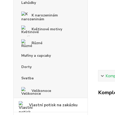
Lahůdky
K narozeninám
Květinové motivy
Různé
Mufíny a cupcaky
Dorty
Kompl
Svatba
Velikonoce
Komple
Vlastní potisk na zakázku