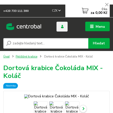
0
ks
CZK
+420 733 111 380
za
0,00 Kč
Menu
Hledat
Úvod
Potištěné krabice
Dortová krabice Čokoláda MIX - Koláč
Dortová krabice Čokoláda MIX -
Koláč
Novinka