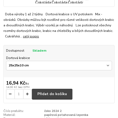
Doba výroby 1 až 2 týdny. Dortová krabice s UV potiskem Mix -
obrázků. Obrázky můžou být rozdílné pro různé velikosti dortových krabic
a dvoudílných krabic. Výběr vzorků je náhodný. Lze potisknout všechny
rozměry dortových krabic, krabic na chlebíčky a bílých dvoudílných krabic.
Cukrářská...
celý popis
Dostupnost
Skladem
Dortová krabice
16,94 Kč
/
ks
14,00 Kč
bez DPH
Přidat do košíku
Číslo produktu:
čoko 2024 2
Materiál:
papírová potahovaná lepenka