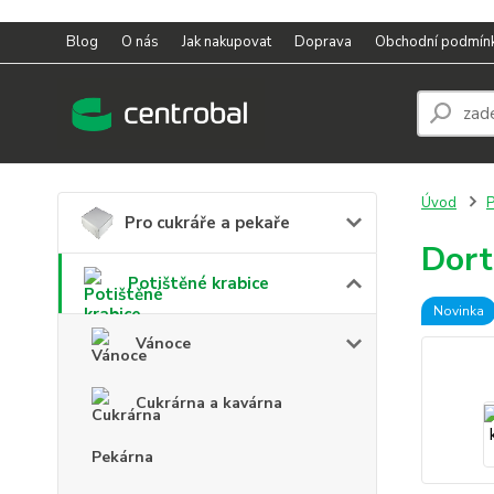
Blog
O nás
Jak nakupovat
Doprava
Obchodní podmín
Úvod
P
Pro cukráře a pekaře
Dort
Potištěné krabice
Novinka
Vánoce
Cukrárna a kavárna
Pekárna