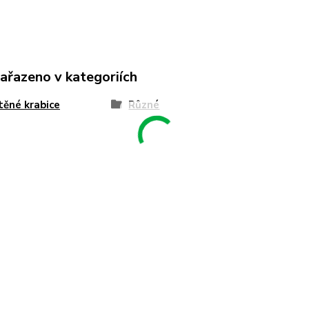
zařazeno v kategoriích
těné krabice
Různé