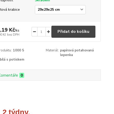
tupnost
Skladem
tová krabice
,19 Kč
/
ks
Přidat do košíku
00 Kč
bez DPH
roduktu:
1000 5
Materiál:
papírová potahovaná
lepenka
bílá s potiskem
Komentáře
0
 2 týdny.