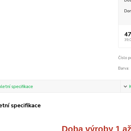
Dos
Dor
47
39,
Číslo p
Barva:
etní specifikace
tní specifikace
Doba výroby 1 až