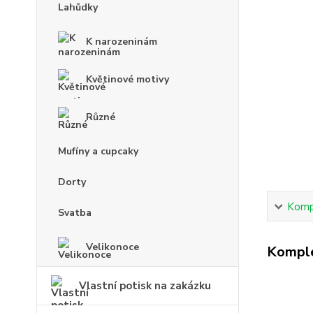
Lahůdky
K narozeninám
Květinové motivy
Různé
Mufíny a cupcaky
Dorty
Kompl
Svatba
Velikonoce
Komple
Vlastní potisk na zakázku