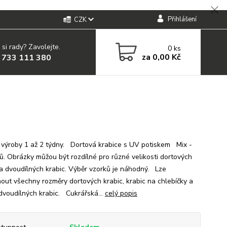
Přihlášení
CZK
 si rady? Zavolejte.
0
ks
za
0,00 Kč
 733 111 380
ýroby 1 až 2 týdny. Dortová krabice s UV potiskem Mix -
ů. Obrázky můžou být rozdílné pro různé velikosti dortových
 a dvoudílných krabic. Výběr vzorků je náhodný. Lze
nout všechny rozměry dortových krabic, krabic na chlebíčky a
 dvoudílných krabic. Cukrářská...
celý popis