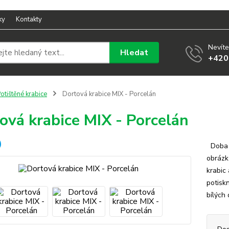
ky
Kontakty
Nevíte
Hledat
+420
otištěné krabice
Dortová krabice MIX - Porcelán
ová krabice MIX - Porcelán
Doba v
obrázk
krabic
potisk
bílých