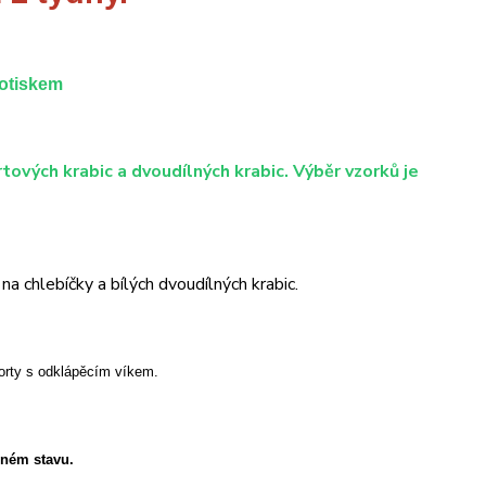
potiskem
tových krabic a dvoudílných krabic. Výběr vzorků je
a chlebíčky a bílých dvoudílných krabic.
orty s odklápěcím víkem.
eném stavu.