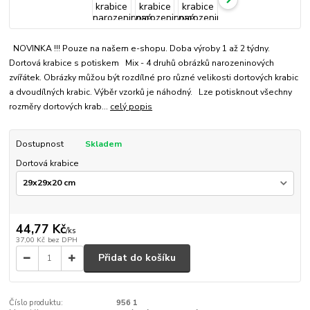
NOVINKA !!! Pouze na našem e-shopu. Doba výroby 1 až 2 týdny.
Dortová krabice s potiskem Mix - 4 druhů obrázků narozeninových
zvířátek. Obrázky můžou být rozdílné pro různé velikosti dortových krabic
a dvoudílných krabic. Výběr vzorků je náhodný. Lze potisknout všechny
rozměry dortových krab...
celý popis
Dostupnost
Skladem
Dortová krabice
44,77 Kč
/
ks
37,00 Kč
bez DPH
Přidat do košíku
Číslo produktu:
956 1