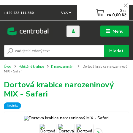
0
ks
CZK
+420 733 111 380
za
0,00 Kč
Menu
Hledat
Úvod
Potištěné krabice
K narozeninám
Dortová krabice narozeninový
MIX - Safari
Dortová krabice narozeninový
MIX - Safari
Novinka