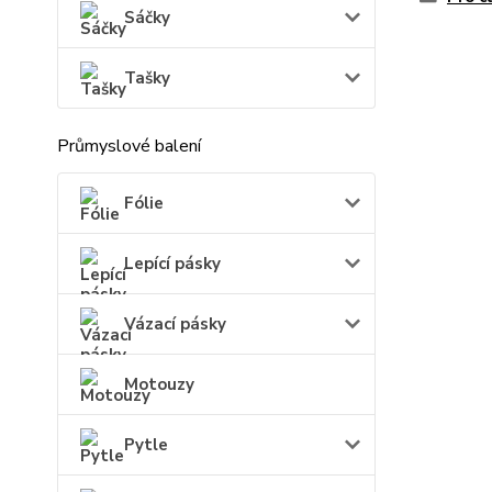
Sáčky
Tašky
Průmyslové balení
Fólie
Lepící pásky
Vázací pásky
Motouzy
Pytle