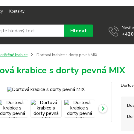
ky
Kontakty
Nevíte
Hledat
+420
otištěné krabice
Dortová krabice s dorty pevná MIX
ová krabice s dorty pevná MIX
Dortov
Dos
Dor