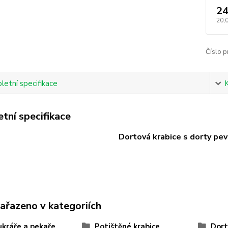
24
20,
Číslo p
etní specifikace
tní specifikace
Dortová krabice s dorty pe
zařazeno v kategoriích
ukráře a pekaře
Potištěné krabice
Dort