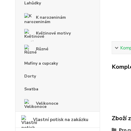
Lahůdky
K narozeninám
Květinové motivy
Kompl
Různé
Mufíny a cupcaky
Komple
Dorty
Svatba
Velikonoce
Zboží 
Vlastní potisk na zakázku
Pro c