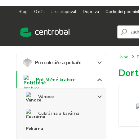
Blog
O nás
Jak nakupovat
Doprava
Obchodní podmín
Úvod
P
Pro cukráře a pekaře
Dort
Potištěné krabice
Vánoce
Cukrárna a kavárna
Pekárna