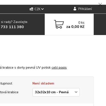
Přihlášení
CZK
 si rady? Zavolejte.
0
ks
za
0,00 Kč
 733 111 380
á krabice s dorty pevná UV potisk
celý popis
tupnost
Není skladem
tová krabice