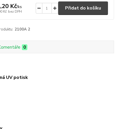
,20 Kč
/
ks
Přidat do košíku
00 Kč
bez DPH
roduktu:
2100A 2
Komentáře
0
vná UV potisk
y