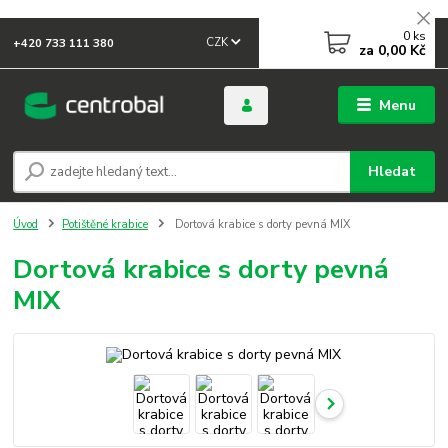
0
ks
CZK
+420 733 111 380
za
0,00 Kč
Menu
Hledat
Úvod
Potištěné krabice
Dortová krabice s dorty pevná MIX
Dortová krabice s dorty pevná
MIX