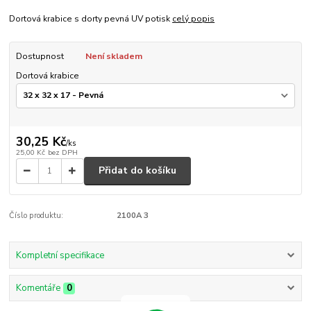
Dortová krabice s dorty pevná UV potisk
celý popis
Dostupnost
Není skladem
Dortová krabice
30,25 Kč
/
ks
25,00 Kč
bez DPH
Přidat do košíku
Číslo produktu:
2100A 3
Kompletní specifikace
Komentáře
0