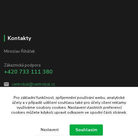
Kontakty
Miroslav Řiháček
Zákaznická podpora
+420 733 111 380
centrobal@centrobal.cz
Pro základní funkčnost, zpříjemnění používání webu, analytické
účely a v případě udělení souhlasu také pro účely cílení reklamy
využíváme soubory cookies. Nastavení vlastních preferencí
cookies můžete kdykoli upravit odkazem ve spodní části stránek.
Upravit sběr cookies.
Souhlasím
Nastavení