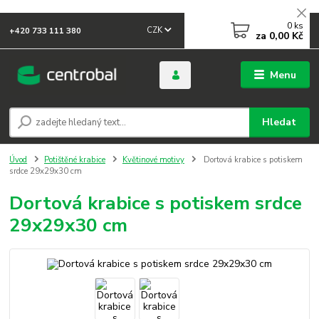
0
ks
CZK
+420 733 111 380
za
0,00 Kč
Menu
Hledat
Úvod
Potištěné krabice
Květinové motivy
Dortová krabice s potiskem
srdce 29x29x30 cm
Dortová krabice s potiskem srdce
29x29x30 cm