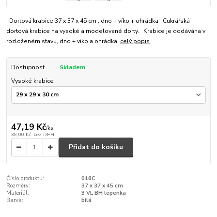
Dortová krabice 37 x 37 x 45 cm , dno + víko + ohrádka Cukrářská
dortová krabice na vysoké a modelované dorty. Krabice je dodávána v
rozloženém stavu, dno + víko a ohrádka.
celý popis
Dostupnost
Skladem
Vysoké krabice
47,19 Kč
/
ks
39,00 Kč
bez DPH
Přidat do košíku
Číslo produktu:
016C
Rozměry:
37 x 37 x 45 cm
Materiál:
3 VL BH lepenka
Barva:
bílá