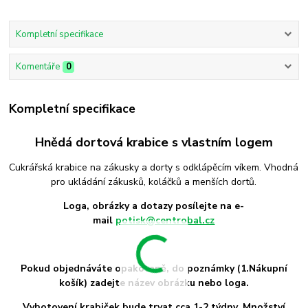
Kompletní specifikace
Komentáře
0
Kompletní specifikace
Hnědá dortová krabice s vlastním logem
Cukrářská krabice na zákusky a dorty s odklápěcím víkem. Vhodná
pro ukládání zákusků, koláčků a menších dortů.
Loga, obrázky a dotazy posílejte na e-
mail
potisk@centrobal.cz
Pokud objednáváte opakovaně, do poznámky (1.Nákupní
košík) zadejte název obrázku nebo loga.
Vyhotovení krabiček bude trvat cca 1-2 týdny.
Množství