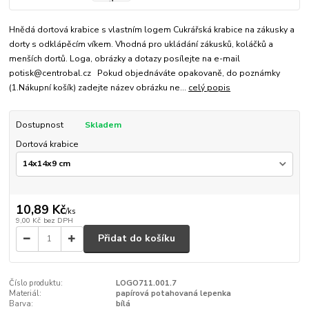
Hnědá dortová krabice s vlastním logem Cukrářská krabice na zákusky a
dorty s odklápěcím víkem. Vhodná pro ukládání zákusků, koláčků a
menších dortů. Loga, obrázky a dotazy posílejte na e-mail
potisk@centrobal.cz Pokud objednáváte opakovaně, do poznámky
(1.Nákupní košík) zadejte název obrázku ne...
celý popis
Dostupnost
Skladem
Dortová krabice
10,89 Kč
/
ks
9,00 Kč
bez DPH
Přidat do košíku
Číslo produktu:
LOGO711.001.7
Materiál:
papírová potahovaná lepenka
Barva:
bílá