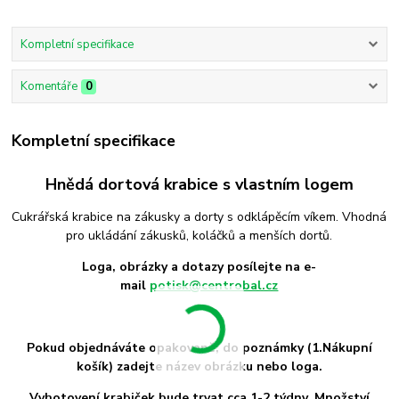
Kompletní specifikace
Komentáře
0
Kompletní specifikace
Hnědá dortová krabice s vlastním logem
Cukrářská krabice na zákusky a dorty s odklápěcím víkem. Vhodná
pro ukládání zákusků, koláčků a menších dortů.
Loga, obrázky a dotazy posílejte na e-
mail
potisk@centrobal.cz
Pokud objednáváte opakovaně, do poznámky (1.Nákupní
košík) zadejte název obrázku nebo loga.
Vyhotovení krabiček bude trvat cca 1-2 týdny.
Množství