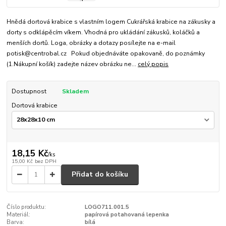
Hnědá dortová krabice s vlastním logem Cukrářská krabice na zákusky a
dorty s odklápěcím víkem. Vhodná pro ukládání zákusků, koláčků a
menších dortů. Loga, obrázky a dotazy posílejte na e-mail
potisk@centrobal.cz Pokud objednáváte opakovaně, do poznámky
(1.Nákupní košík) zadejte název obrázku ne...
celý popis
Dostupnost
Skladem
Dortová krabice
18,15 Kč
/
ks
15,00 Kč
bez DPH
Přidat do košíku
Číslo produktu:
LOGO711.001.5
Materiál:
papírová potahovaná lepenka
Barva:
bílá