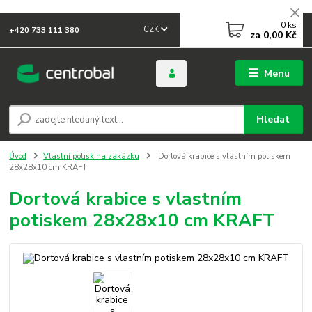
0
ks
CZK
+420 733 111 380
za
0,00 Kč
Menu
Hledat
Úvod
Vlastní potisk na zakázku
Dortová krabice s vlastním potiskem
28x28x10 cm KRAFT
Dortová krabice s vlastním
potiskem 28x28x10 cm KRAFT