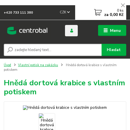
0
ks
CZK
+420 733 111 380
za
0,00 Kč
Menu
Hledat
Úvod
Vlastní potisk na zakázku
Hnědá dortová krabice s vlastním
potiskem
Hnědá dortová krabice s vlastním
potiskem