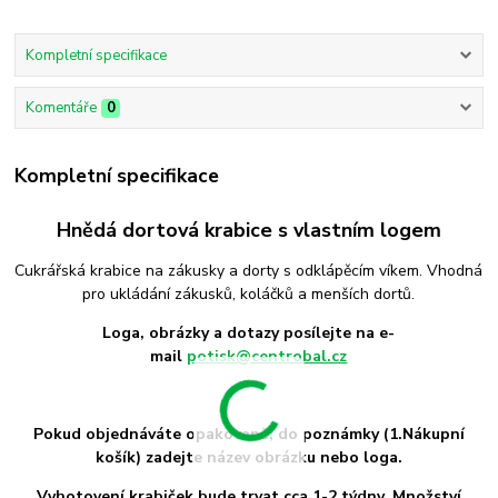
Kompletní specifikace
Komentáře
0
Kompletní specifikace
Hnědá dortová krabice s vlastním logem
Cukrářská krabice na zákusky a dorty s odklápěcím víkem. Vhodná
pro ukládání zákusků, koláčků a menších dortů.
Loga, obrázky a dotazy posílejte na e-
mail
potisk@centrobal.cz
Pokud objednáváte opakovaně, do poznámky (1.Nákupní
košík) zadejte název obrázku nebo loga.
Vyhotovení krabiček bude trvat cca 1-2 týdny.
Množství