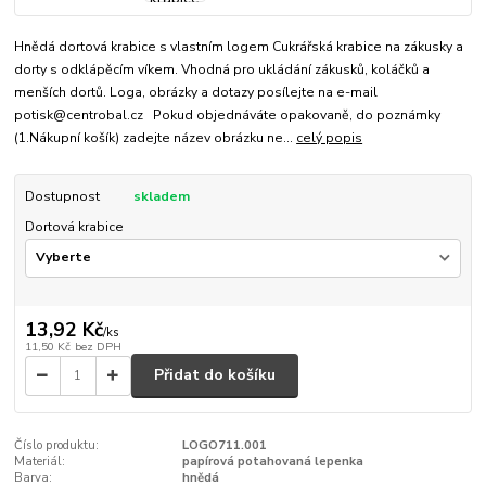
Hnědá dortová krabice s vlastním logem Cukrářská krabice na zákusky a
dorty s odklápěcím víkem. Vhodná pro ukládání zákusků, koláčků a
menších dortů. Loga, obrázky a dotazy posílejte na e-mail
potisk@centrobal.cz Pokud objednáváte opakovaně, do poznámky
(1.Nákupní košík) zadejte název obrázku ne...
celý popis
Dostupnost
skladem
Dortová krabice
13,92 Kč
/
ks
11,50 Kč
bez DPH
Přidat do košíku
Číslo produktu:
LOGO711.001
Materiál:
papírová potahovaná lepenka
Barva:
hnědá