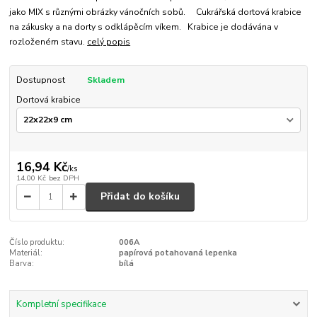
jako MIX s různými obrázky vánočních sobů. Cukrářská dortová krabice
na zákusky a na dorty s odklápěcím víkem. Krabice je dodávána v
rozloženém stavu.
celý popis
Dostupnost
Skladem
Dortová krabice
16,94 Kč
/
ks
14,00 Kč
bez DPH
Přidat do košíku
Číslo produktu:
006A
Materiál:
papírová potahovaná lepenka
Barva:
bílá
Kompletní specifikace