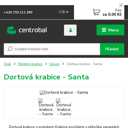
0
ks
CZK
+420 733 111 380
za
0,00 Kč
Menu
Hledat
Úvod
Potištěné krabice
Vánoce
Dortová krabice - Santa
Dortová krabice - Santa
Dortová krabice s potiskem Krabice posíláme v několika variantách