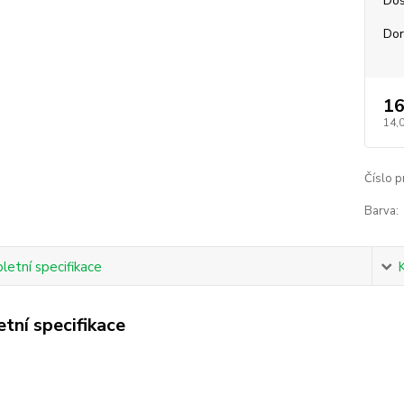
Dos
Dor
16
14,
Číslo p
Barva:
etní specifikace
tní specifikace