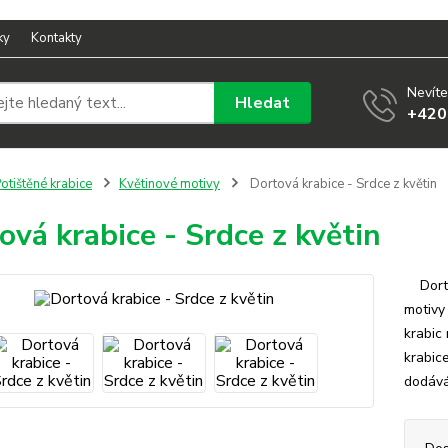
ky
Kontakty
Nevíte
Hledat
+420
otištěné krabice
Květinové motivy
Dortová krabice - Srdce z květin
ová krabice - Srdce z květin
Dortov
motivy
krabic
krabic
dodává