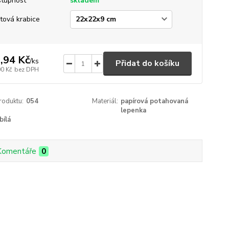
tupnost
skladem
tová krabice
,94 Kč
/
ks
Přidat do košíku
00 Kč
bez DPH
roduktu:
054
Materiál:
papírová potahovaná
lepenka
bílá
Komentáře
0