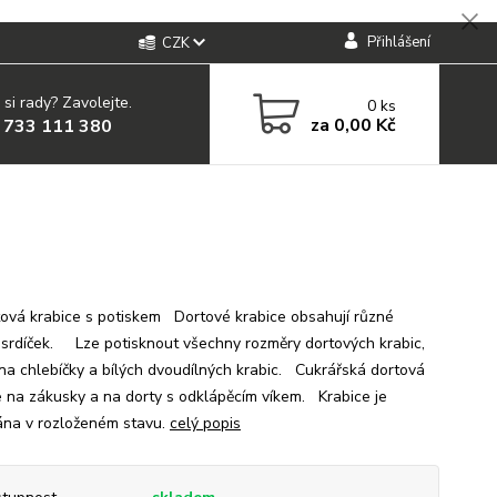
Přihlášení
CZK
 si rady? Zavolejte.
0
ks
za
0,00 Kč
 733 111 380
á krabice s potiskem Dortové krabice obsahují různé
 srdíček. Lze potisknout všechny rozměry dortových krabic,
 na chlebíčky a bílých dvoudílných krabic. Cukrářská dortová
e na zákusky a na dorty s odklápěcím víkem. Krabice je
na v rozloženém stavu.
celý popis