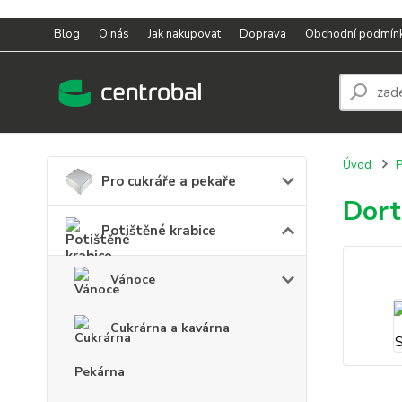
Blog
O nás
Jak nakupovat
Doprava
Obchodní podmín
Úvod
P
Pro cukráře a pekaře
Dort
Potištěné krabice
Vánoce
Cukrárna a kavárna
Pekárna