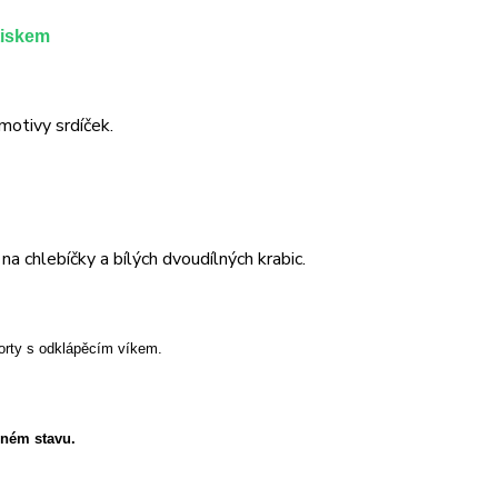
tiskem
motivy srdíček.
a chlebíčky a bílých dvoudílných krabic.
orty s odklápěcím víkem.
eném stavu.