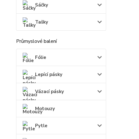
Sáčky
Tašky
Průmyslové balení
Fólie
Lepící pásky
Vázací pásky
Motouzy
Pytle