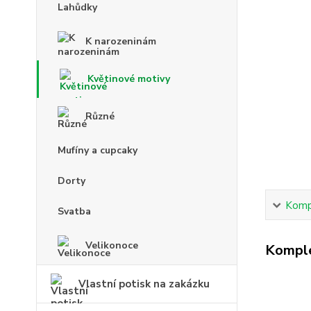
Lahůdky
K narozeninám
Květinové motivy
Různé
Mufíny a cupcaky
Dorty
Kompl
Svatba
Velikonoce
Komple
Vlastní potisk na zakázku