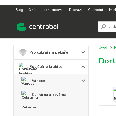
Blog
O nás
Jak nakupovat
Doprava
Obchodní podmín
Úvod
P
Pro cukráře a pekaře
Dort
Potištěné krabice
Vánoce
Cukrárna a kavárna
Pekárna