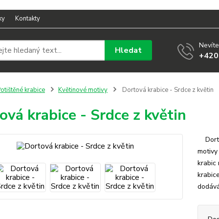
ky
Kontakty
Nevíte
Hledat
+420
otištěné krabice
Květinové motivy
Dortová krabice - Srdce z květin
ová krabice - Srdce z květin
Dortov
motivy
krabic
krabic
dodává