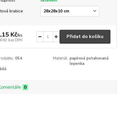
tupnost
skladem
tová krabice
,15 Kč
/
ks
Přidat do košíku
00 Kč
bez DPH
roduktu:
054
Materiál:
papírová potahovaná
lepenka
bílá
Komentáře
0