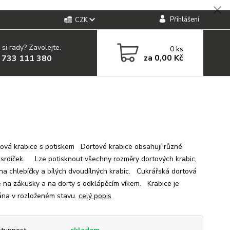
Přihlášení
CZK
 si rady? Zavolejte.
0
ks
za
0,00 Kč
 733 111 380
á krabice s potiskem Dortové krabice obsahují různé
 srdíček. Lze potisknout všechny rozměry dortových krabic,
 na chlebíčky a bílých dvoudílných krabic. Cukrářská dortová
e na zákusky a na dorty s odklápěcím víkem. Krabice je
na v rozloženém stavu.
celý popis