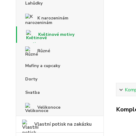
Lahůdky
K narozeninám
Květinové motivy
Různé
Mufíny a cupcaky
Dorty
Kompl
Svatba
Velikonoce
Komple
Vlastní potisk na zakázku