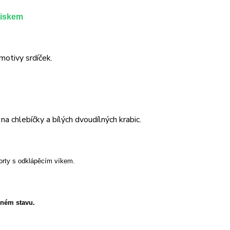
tiskem
motivy srdíček.
a chlebíčky a bílých dvoudílných krabic.
orty s odklápěcím víkem.
eném stavu.