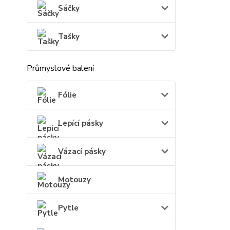
Sáčky
Tašky
Průmyslové balení
Fólie
Lepící pásky
Vázací pásky
Motouzy
Pytle