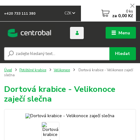
0
ks
CZK
+420 733 111 380
za
0,00 Kč
Menu
Hledat
Úvod
Potištěné krabice
Velikonoce
Dortová krabice - Velikonoce zaječí
slečna
Dortová krabice - Velikonoce
zaječí slečna