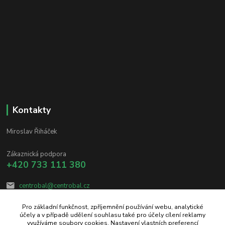
Kontakty
Miroslav Řiháček
Zákaznická podpora
+420 733 111 380
centrobal@centrobal.cz
Pro základní funkčnost, zpříjemnění používání webu, analytické
účely a v případě udělení souhlasu také pro účely cílení reklamy
využíváme soubory cookies. Nastavení vlastních preferencí