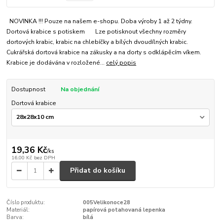
NOVINKA !!! Pouze na našem e-shopu. Doba výroby 1 až 2 týdny.
Dortová krabice s potiskem Lze potisknout všechny rozměry
dortových krabic, krabic na chlebíčky a bílých dvoudílných krabic.
Cukrářská dortová krabice na zákusky a na dorty s odklápěcím víkem.
Krabice je dodávána v rozložené...
celý popis
Dostupnost
Na objednání
Dortová krabice
19,36 Kč
/
ks
16,00 Kč
bez DPH
Přidat do košíku
Číslo produktu:
005Velikonoce28
Materiál:
papírová potahovaná lepenka
Barva:
bílá