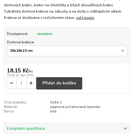
dortových krabic, krabic na chlebíčky a bílých dvoudílných krabic.
Cukrářská dortová krabice na zákusky a na dorty s odklápěcím víkem.
Krabice je dodávána v rozloženém stavu.
celý popis
Dostupnost
skladem
Dortová krabice
18,15 Kč
/
ks
15,00 Kč
bez DPH
Přidat do košíku
Číslo produktu:
016A 2
Materiál:
papírová potahovaná lepenka
Barva:
bílá
Kompletní specifikace