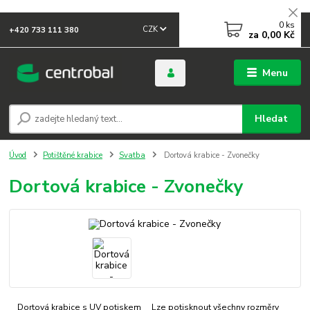
0
ks
CZK
+420 733 111 380
za
0,00 Kč
Menu
Hledat
Úvod
Potištěné krabice
Svatba
Dortová krabice - Zvonečky
Dortová krabice - Zvonečky
Dortová krabice s UV potiskem Lze potisknout všechny rozměry