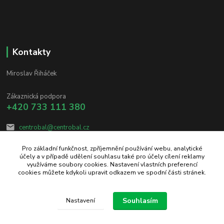
Kontakty
Miroslav Řiháček
Zákaznická podpora
+420 733 111 380
centrobal@centrobal.cz
Pro základní funkčnost, zpříjemnění používání webu, analytické
účely a v případě udělení souhlasu také pro účely cílení reklamy
využíváme soubory cookies. Nastavení vlastních preferencí
cookies můžete kdykoli upravit odkazem ve spodní části stránek.
Upravit sběr cookies.
Souhlasím
Nastavení