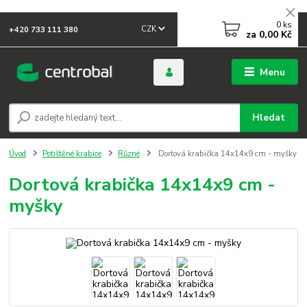
0
ks
CZK
+420 733 111 380
za
0,00 Kč
Menu
Hledat
Úvod
Potištěné krabice
Různé
Dortová krabička 14x14x9 cm - myšky
Dortová krabička 14x14x9 cm -
myšky