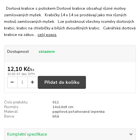
Dortová krabice s potiskem Dortové krabice obsahují různé motivy
zamilovaných myšek. Krabičky 14 x 14 se prodávají jako mix různých
motivů zamilovaných myšek. Lze potisknout všechny rozměry dortových
krabic, krabic na chlebíčky a bílých dvoudílných krabic. Cukrářská dortová
krabice na zákus...
celý popis
Dostupnost
skladem
12,10 Kč
/
ks
10,00 Kč
bez DPH
Přidat do košíku
Číslo produktu:
011
Rozměry:
14x14x9 cm
Materiál:
papírová potahovaná lepenka
Barva:
bílá
Kompletní specifikace