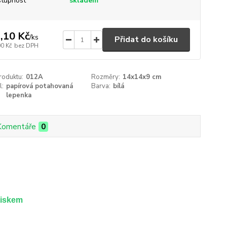
tupnost
skladem
,10 Kč
/
ks
Přidat do košíku
00 Kč
bez DPH
roduktu:
012A
Rozměry:
14x14x9 cm
l:
papírová potahovaná
Barva:
bílá
lepenka
Komentáře
0
tiskem