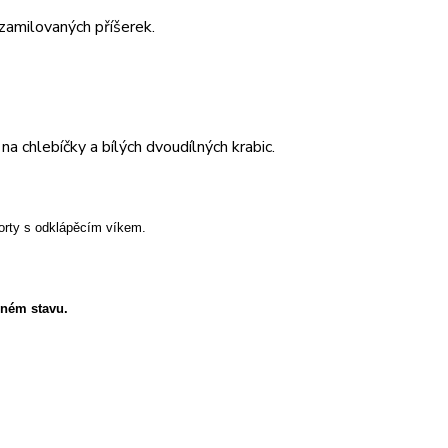
zamilovaných příšerek.
a chlebíčky a bílých dvoudílných krabic.
orty s odklápěcím víkem.
eném stavu.