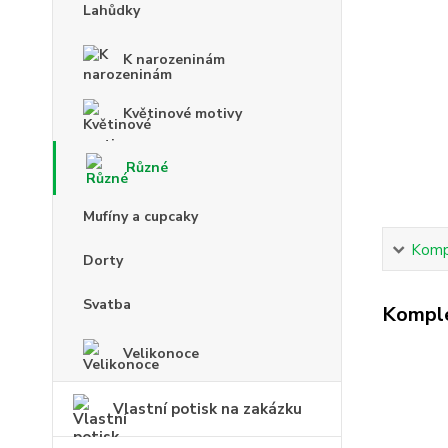
Lahůdky
K narozeninám
Květinové motivy
Různé
Mufíny a cupcaky
Kompl
Dorty
Svatba
Komple
Velikonoce
Vlastní potisk na zakázku