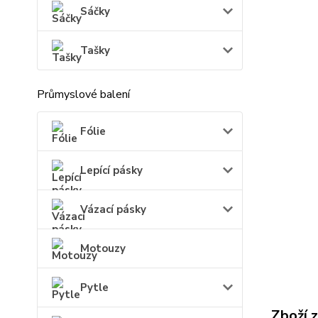
Sáčky
Tašky
Průmyslové balení
Fólie
Lepící pásky
Vázací pásky
Motouzy
Pytle
Zboží 