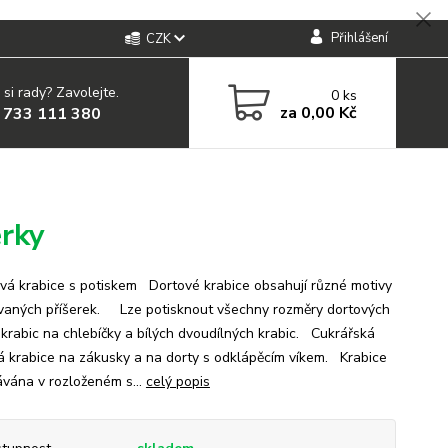
Přihlášení
CZK
 si rady? Zavolejte.
0
ks
za
0,00 Kč
 733 111 380
erky
á krabice s potiskem Dortové krabice obsahují různé motivy
vaných příšerek. Lze potisknout všechny rozměry dortových
, krabic na chlebíčky a bílých dvoudílných krabic. Cukrářská
á krabice na zákusky a na dorty s odklápěcím víkem. Krabice
ávána v rozloženém s...
celý popis