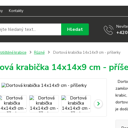
ky
Kontakty
Nevíte
Hledat
+420
otištěné krabice
Různé
Dortová krabička 14x14x9 cm - příšerky
ová krabička 14x14x9 cm - příš
Dortov
zamilo
krabic
dortov
je dod