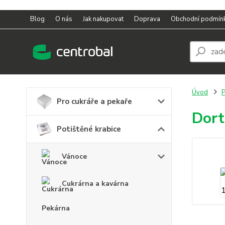
Blog
O nás
Jak nakupovat
Doprava
Obchodní podmín
Úvod
P
Pro cukráře a pekaře
Dort
Potištěné krabice
Vánoce
Cukrárna a kavárna
Pekárna