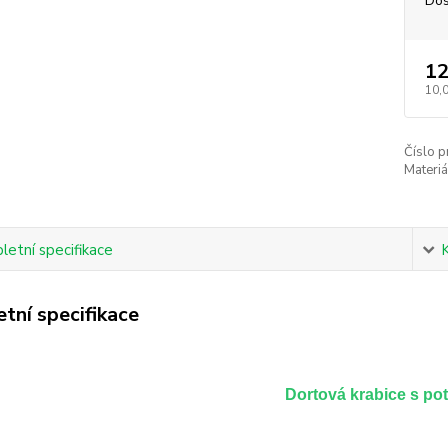
Dos
12
10,
Číslo p
Materiá
etní specifikace
tní specifikace
Dortová krabice s po