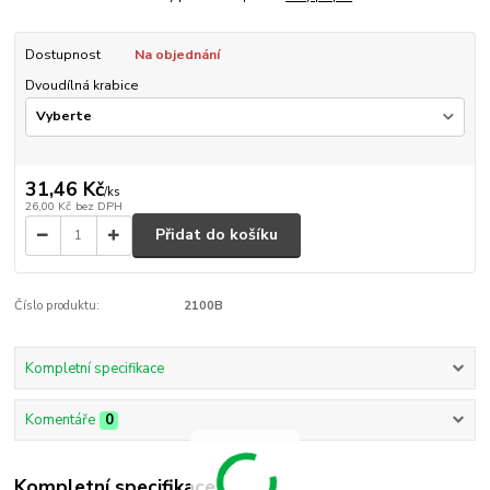
Dostupnost
Na objednání
Dvoudílná krabice
31,46 Kč
/
ks
26,00 Kč
bez DPH
Přidat do košíku
Číslo produktu:
2100B
Kompletní specifikace
Komentáře
0
Kompletní specifikace