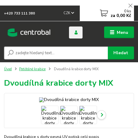
0
ks
CZK
+420 733 111 380
za
0,00 Kč
Menu
Hledat
Úvod
Potištěné krabice
Dvoudílná krabice dorty MIX
Dvoudílná krabice dorty MIX
Dvoudílná krabice s dorty pevná UV potisk
celý popis