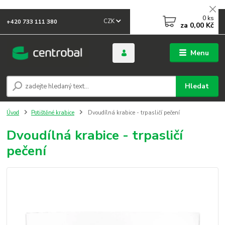
0
ks
CZK
+420 733 111 380
za
0,00 Kč
Menu
Hledat
Úvod
Potištěné krabice
Dvoudílná krabice - trpasličí pečení
Dvoudílná krabice - trpasličí
pečení