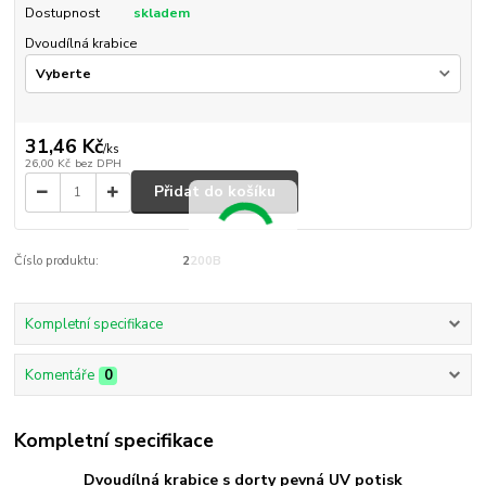
Dostupnost
skladem
Dvoudílná krabice
31,46 Kč
/
ks
26,00 Kč
bez DPH
Přidat do košíku
Číslo produktu:
2200B
Kompletní specifikace
Komentáře
0
Kompletní specifikace
Dvoudílná krabice s dorty pevná UV potisk