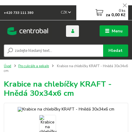
0
ks
CZK
+420 733 111 380
za
0,00 Kč
Menu
Hledat
Úvod
Pro cukráře a pekaře
Krabice na chlebíčky KRAFT - Hnědá 30x34x6
cm
Krabice na chlebíčky KRAFT -
Hnědá 30x34x6 cm