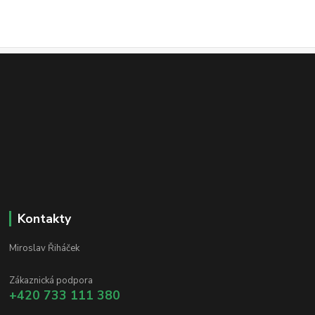
Kontakty
Miroslav Řiháček
Zákaznická podpora
+420 733 111 380