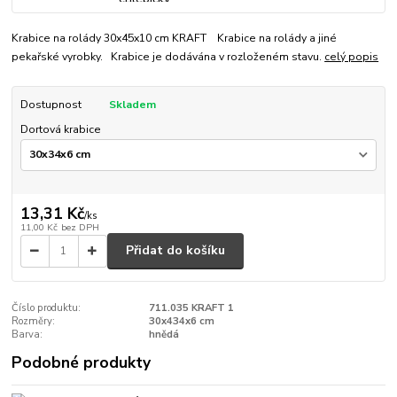
Krabice na rolády 30x45x10 cm KRAFT Krabice na rolády a jiné
pekařské vyrobky. Krabice je dodávána v rozloženém stavu.
celý popis
Dostupnost
Skladem
Dortová krabice
13,31 Kč
/
ks
11,00 Kč
bez DPH
Přidat do košíku
Číslo produktu:
711.035 KRAFT 1
Rozměry:
30x434x6 cm
Barva:
hnědá
Podobné produkty