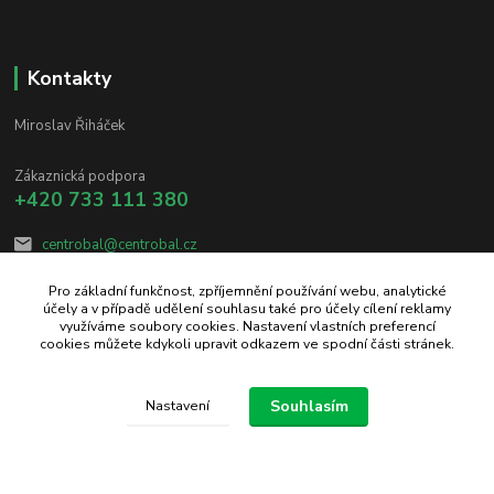
Kontakty
Miroslav Řiháček
Zákaznická podpora
+420 733 111 380
centrobal@centrobal.cz
Pro základní funkčnost, zpříjemnění používání webu, analytické
účely a v případě udělení souhlasu také pro účely cílení reklamy
využíváme soubory cookies. Nastavení vlastních preferencí
cookies můžete kdykoli upravit odkazem ve spodní části stránek.
Upravit sběr cookies.
Souhlasím
Nastavení
Vytvořeno na
Eshop-rychle.cz