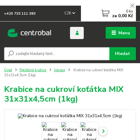
0
ks
CZK
+420 733 111 380
za
0,00 Kč
Menu
Hledat
Úvod
Potištěné krabice
Vánoce
Krabice na cukroví koťátka MIX
31x31x4,5cm (1kg)
Krabice na cukroví koťátka MIX
31x31x4,5cm (1kg)