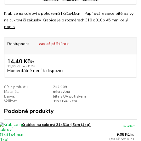
Krabice na cukroví s potiskem31x31x4,5cm Papírová krabice bílé barvy
na cukroví či zákusky. Krabice je o rozměrech 310 x 310 x 45 mm.
celý
popis
Dostupnost
zas až příští rok
14,40 Kč
/
ks
11,90 Kč
bez DPH
Momentálně není k dispozici
Číslo produktu:
712.009
Materiál:
microvlna
Barva:
bílá s UV potiskem
Velikost:
31x31x4,5 cm
Podobné produkty
Krabice na cukroví 31x31x4,5cm (1kg)
skladem
9,08 Kč
/
ks
7,50 Kč
bez DPH