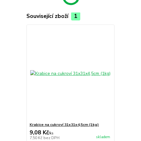
Související zboží
1
Krabice na cukroví 31x31x4,5cm (1kg)
9,08 Kč
/
ks
skladem
7,50 Kč
bez DPH