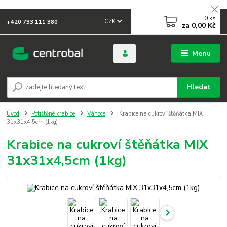
0
ks
CZK
+420 733 111 380
za
0,00 Kč
Menu
Hledat
Úvod
Potištěné krabice
Vánoce
Krabice na cukroví štěňátka MIX
31x31x4,5cm (1kg)
Krabice na cukroví štěňátka MIX
31x31x4,5cm (1kg)