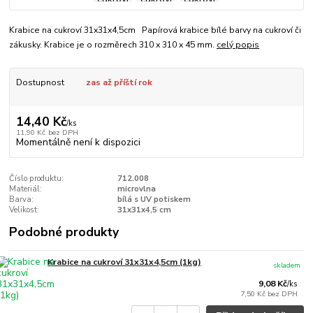
Krabice na cukroví 31x31x4,5cm Papírová krabice bílé barvy na cukroví či
zákusky. Krabice je o rozměrech 310 x 310 x 45 mm.
celý popis
Dostupnost
zas až příští rok
14,40 Kč
/
ks
11,90 Kč
bez DPH
Momentálně není k dispozici
Číslo produktu:
712.008
Materiál:
microvlna
Barva:
bílá s UV potiskem
Velikost:
31x31x4,5 cm
Podobné produkty
Krabice na cukroví 31x31x4,5cm (1kg)
skladem
9,08 Kč
/
ks
7,50 Kč
bez DPH