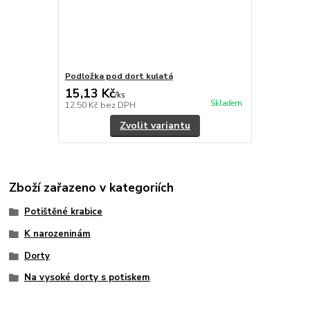
Podložka pod dort kulatá
15,13 Kč
/
ks
Skladem
12,50 Kč
bez DPH
Zvolit variantu
Zboží zařazeno v kategoriích
Potištěné krabice
K narozeninám
Dorty
Na vysoké dorty s potiskem