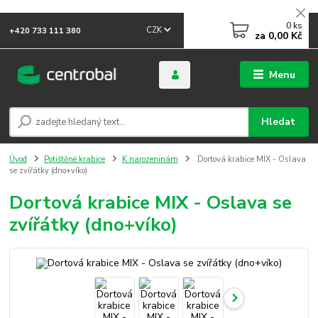
0
ks
CZK
+420 733 111 380
za
0,00 Kč
Menu
Hledat
Úvod
Potištěné krabice
K narozeninám
Dortová krabice MIX - Oslava
se zvířátky (dno+víko)
Dortová krabice MIX - Oslava se
zvířátky (dno+víko)