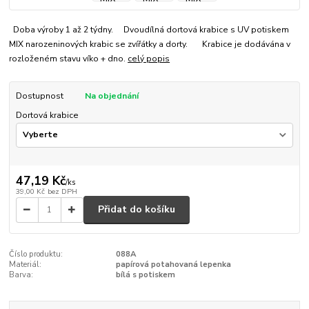
Doba výroby 1 až 2 týdny. Dvoudílná dortová krabice s UV potiskem
MIX narozeninových krabic se zvířátky a dorty. Krabice je dodávána v
rozloženém stavu víko + dno.
celý popis
Dostupnost
Na objednání
Dortová krabice
47,19 Kč
/
ks
39,00 Kč
bez DPH
Přidat do košíku
Číslo produktu:
088A
Materiál:
papírová potahovaná lepenka
Barva:
bílá s potiskem