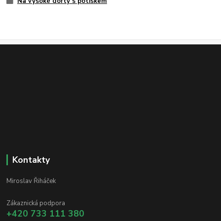
Na vysoké dorty s potiskem
Kontakty
Miroslav Řiháček
Zákaznická podpora
+420 733 111 380