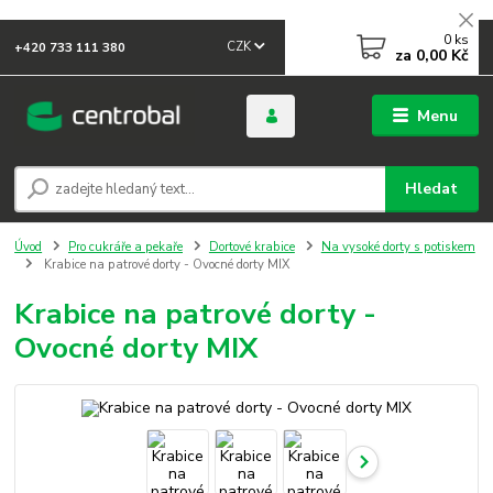
0
ks
CZK
+420 733 111 380
za
0,00 Kč
Menu
Hledat
Úvod
Pro cukráře a pekaře
Dortové krabice
Na vysoké dorty s potiskem
Krabice na patrové dorty - Ovocné dorty MIX
Krabice na patrové dorty -
Ovocné dorty MIX