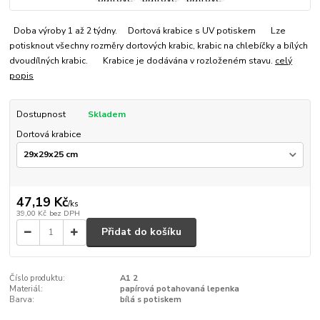
Doba výroby 1 až 2 týdny. Dortová krabice s UV potiskem Lze
potisknout všechny rozměry dortových krabic, krabic na chlebíčky a bílých
dvoudílných krabic. Krabice je dodávána v rozloženém stavu.
celý
popis
Dostupnost
Skladem
Dortová krabice
47,19 Kč
/
ks
39,00 Kč
bez DPH
Přidat do košíku
Číslo produktu:
A1 2
Materiál:
papírová potahovaná lepenka
Barva:
bílá s potiskem