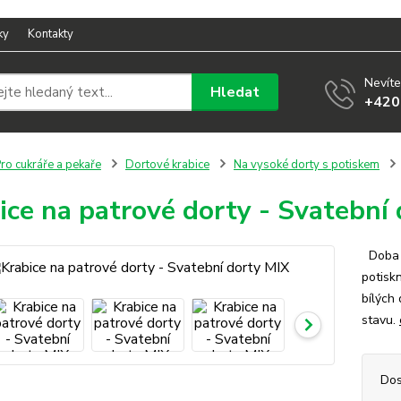
ky
Kontakty
Nevíte
Hledat
+420
ro cukráře a pekaře
Dortové krabice
Na vysoké dorty s potiskem
ice na patrové dorty - Svatební
Doba 
potisk
bílých
stavu.
Dos