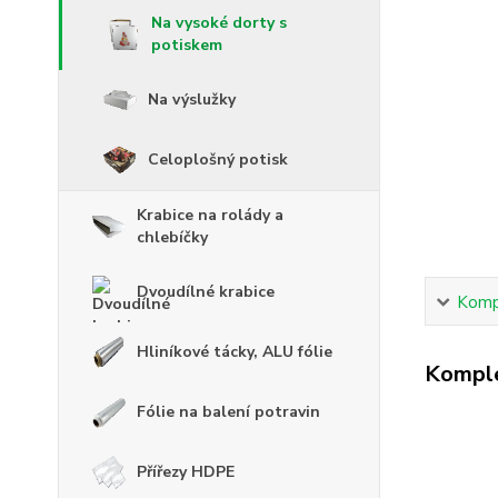
Na vysoké dorty s
potiskem
Na výslužky
Celoplošný potisk
Krabice na rolády a
chlebíčky
Dvoudílné krabice
Kompl
Hliníkové tácky, ALU fólie
Komple
Fólie na balení potravin
Přířezy HDPE