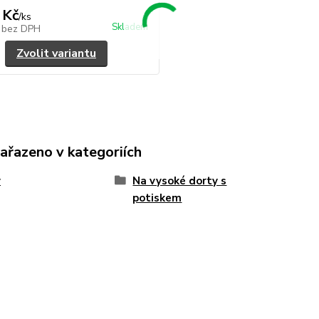
 Kč
/
ks
Skladem
č
bez DPH
Zvolit variantu
zařazeno v kategoriích
y
Na vysoké dorty s
potiskem