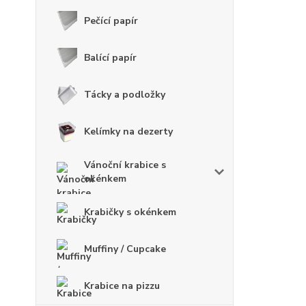
Pečící papír
Balící papír
Tácky a podložky
Kelímky na dezerty
Vánoční krabice s
okénkem
Krabičky s okénkem
Muffiny / Cupcake
Krabice na pizzu