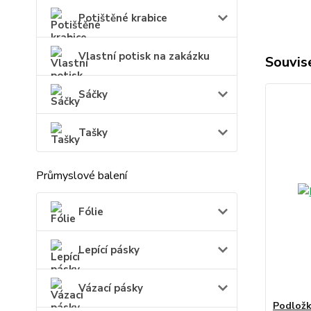
Potištěné krabice
Vlastní potisk na zakázku
Souvise
Sáčky
Tašky
Průmyslové balení
Fólie
Lepící pásky
Vázací pásky
Podložk