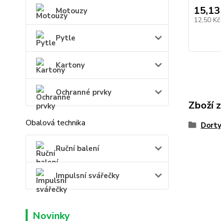
15,13
Motouzy
12,50 K
Pytle
Kartony
Ochranné prvky
Zboží 
Obalová technika
Dort
Ruční balení
Impulsní svářečky
Novinky