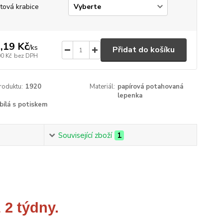
tová krabice
,19 Kč
/
ks
Přidat do košíku
00 Kč
bez DPH
roduktu:
1920
Materiál:
papírová potahovaná
lepenka
bílá s potiskem
Související zboží
1
 2 týdny.