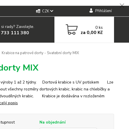
Přihlášení
CZK
 si rady? Zavolejte.
0
ks
za
0,00 Kč
 733 111 380
Krabice na patrové dorty - Svatební dorty MIX
 dorty MIX
výroby 1 až 2 týdny. Dortová krabice s UV potiskem Lze
nout všechny rozměry dortových krabic, krabic na chlebíčky a
 dvoudílných krabic. Krabice je dodávána v rozloženém
celý popis
tupnost
Na objednání