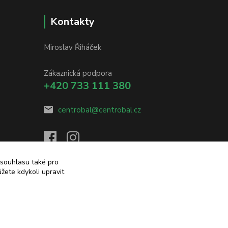
Kontakty
Miroslav Řiháček
Zákaznická podpora
+420 733 111 380
centrobal@centrobal.cz
 souhlasu také pro
žete kdykoli upravit