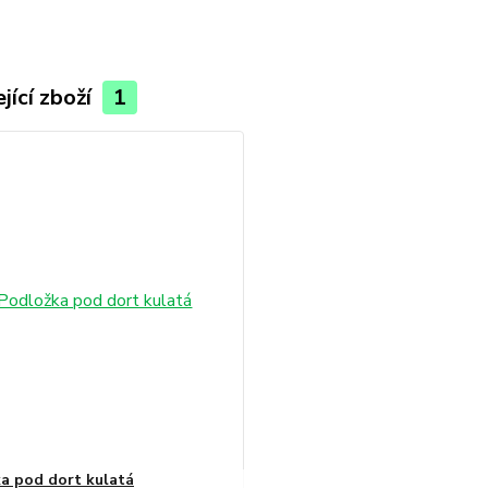
jící zboží
1
a pod dort kulatá