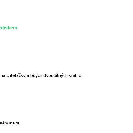
potiskem
a chlebíčky a bílých dvoudílných krabic.
eném stavu.