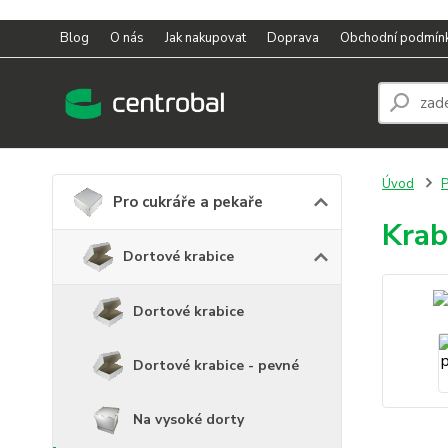
Blog
O nás
Jak nakupovat
Doprava
Obchodní podmín
Úvod
P
Pro cukráře a pekaře
Krab
Dortové krabice
Dortové krabice
Dortové krabice - pevné
Na vysoké dorty