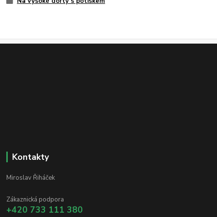
Na vysoké dorty s potiskem
Kontakty
Miroslav Řiháček
Zákaznická podpora
+420 733 111 380