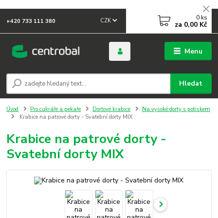
0
ks
CZK
+420 733 111 380
za
0,00 Kč
Menu
Hledat
Úvod
Pro cukráře a pekaře
Dortové krabice
Na vysoké dorty s potiskem
Krabice na patrové dorty - Svatební dorty MIX
Krabice na patrové dorty -
Svatební dorty MIX