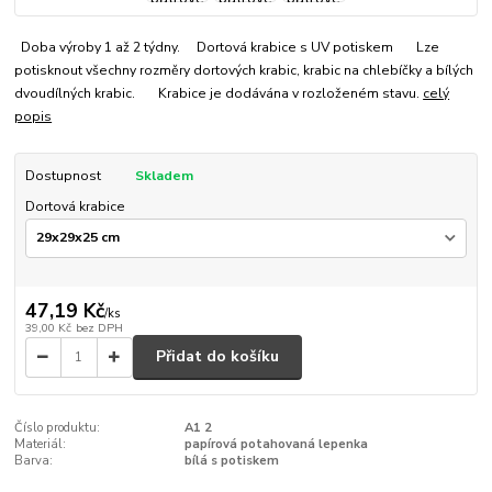
Doba výroby 1 až 2 týdny. Dortová krabice s UV potiskem Lze
potisknout všechny rozměry dortových krabic, krabic na chlebíčky a bílých
dvoudílných krabic. Krabice je dodávána v rozloženém stavu.
celý
popis
Dostupnost
Skladem
Dortová krabice
47,19 Kč
/
ks
39,00 Kč
bez DPH
Přidat do košíku
Číslo produktu:
A1 2
Materiál:
papírová potahovaná lepenka
Barva:
bílá s potiskem