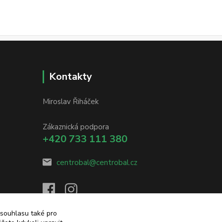
Kontakty
Miroslav Řiháček
Zákaznická podpora
+420 733 111 380
centrobal@centrobal.cz
 souhlasu také pro