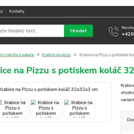
ky
Kontakty
Nevíte
Hledat
+420
ro cukráře a pekaře
Krabice na pizzu
Krabice na Pizzu s potiskem k
ice na Pizzu s potiskem koláč 
Krabic
vhodná
varian
Dos