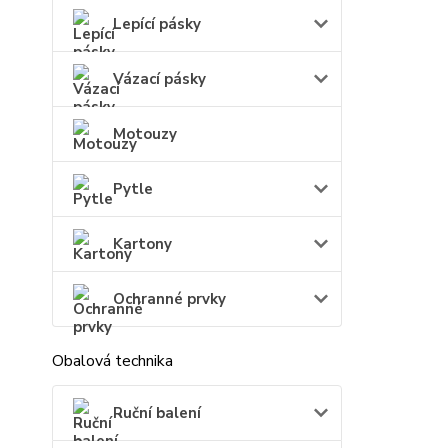
Lepící pásky
Vázací pásky
Motouzy
Pytle
Kartony
Ochranné prvky
Obalová technika
Ruční balení