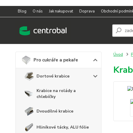
Blog
O nás
Jak nakupovat
Doprava
Obchodní podmín
Úvod
P
Pro cukráře a pekaře
Krab
Dortové krabice
Krabice na rolády a
chlebíčky
Dvoudílné krabice
Hliníkové tácky, ALU fólie