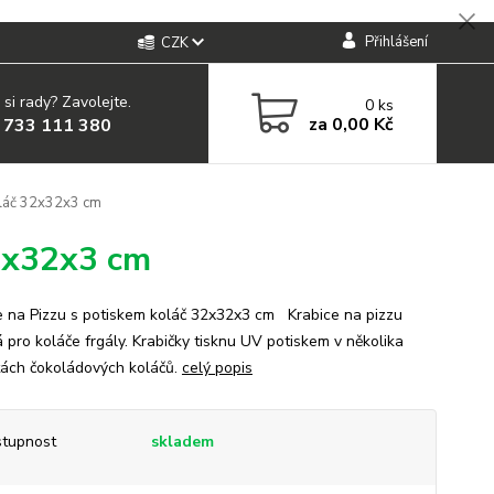
Přihlášení
CZK
 si rady? Zavolejte.
0
ks
za
0,00 Kč
 733 111 380
oláč 32x32x3 cm
32x32x3 cm
e na Pizzu s potiskem koláč 32x32x3 cm Krabice na pizzu
 pro koláče frgály. Krabičky tisknu UV potiskem v několika
tách čokoládových koláčů.
celý popis
tupnost
skladem