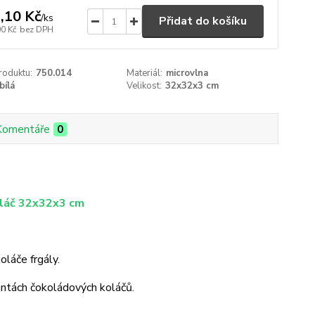
,10 Kč
/
ks
Přidat do košíku
00 Kč
bez DPH
roduktu:
750.014
Materiál:
microvlna
bílá
Velikost:
32x32x3 cm
Komentáře
0
oláč 32x32x3 cm
oláče frgály.
antách čokoládových koláčů.