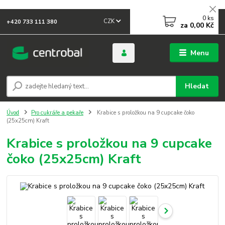
0
ks
CZK
+420 733 111 380
za
0,00 Kč
Menu
Hledat
Úvod
Pro cukráře a pekaře
Krabice s proložkou na 9 cupcake čoko
(25x25cm) Kraft
Krabice s proložkou na 9 cupcake
čoko (25x25cm) Kraft