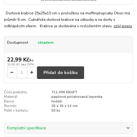
Dortová krabice 25x25x10 cm s proložkou na muffiny/cupcaky Otvor má
průměr 6 cm Cukrářská dortová krabice na zákusky a na dorty s
odklápěcím víkem. Krabice je dodávána v rozloženém stavu.
celý popis
Dostupnost
skladem
22,99 Kč
/
ks
19,00 Kč
bez DPH
Přidat do košíku
Číslo produktu:
711.096 KRAFT
Materiál:
papírová potahovaná lepenka
Barva:
hnědá
Rozměr:
25 x 25 x 10 cm
Počet v kartonu:
50 ks
Kompletní specifikace