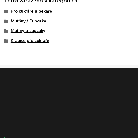
Zboží zařazeno v kategoriích
Pro cukráře a pekaře
Muffiny / Cupcake
Mufíny a cupcaky
Krabice pro cukráře