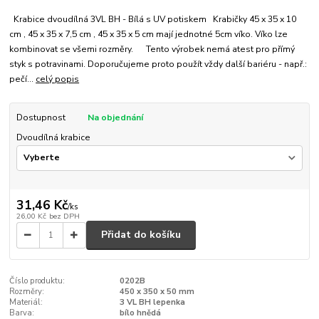
Krabice dvoudílná 3VL BH - Bílá s UV potiskem Krabičky 45 x 35 x 10
cm , 45 x 35 x 7,5 cm , 45 x 35 x 5 cm mají jednotné 5cm víko. Víko lze
kombinovat se všemi rozměry. Tento výrobek nemá atest pro přímý
styk s potravinami. Doporučujeme proto použít vždy další bariéru - např.:
pečí...
celý popis
Dostupnost
Na objednání
Dvoudílná krabice
31,46 Kč
/
ks
26,00 Kč
bez DPH
Přidat do košíku
Číslo produktu:
0202B
Rozměry:
450 x 350 x 50 mm
Materiál:
3 VL BH lepenka
Barva:
bílo hnědá