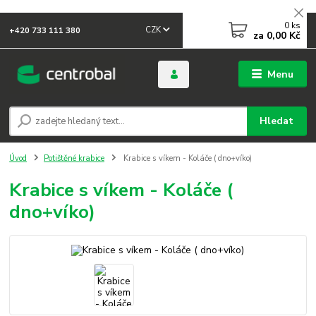
0
ks
CZK
+420 733 111 380
za
0,00 Kč
Menu
Hledat
Úvod
Potištěné krabice
Krabice s víkem - Koláče ( dno+víko)
Krabice s víkem - Koláče (
dno+víko)