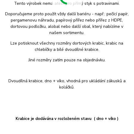
Tento výrobek nemá atest pro přímý styk s potravinami.
Doporučujeme proto použít vždy další bariéru - např.: pečící papír,
pergamenovu náhradu, papírový přířez nebo přířez z HDPE,
dortovou podložku, alobal nebo další obal, který nabízíme v
našem sortimentu.
Lze potisknout všechny rozměry dortových krabic, krabic na
chlebíčky a bílé dvoudílné krabice.
Jiné rozměry zatím pouze na objednávku.
Dvoudílná krabice, dno + víko, vhodná pro ukládání zákusků a
koláčků.
Krabice je dodávána v rozloženém stavu ( dno + víko )