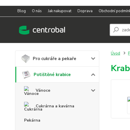
Blog
O nás
Jak nakupovat
Doprava
Obchodní podmín
Úvod
P
Pro cukráře a pekaře
Krab
Potištěné krabice
Vánoce
Cukrárna a kavárna
Pekárna