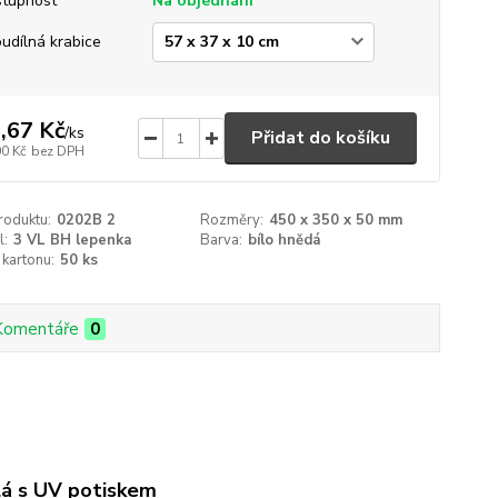
tupnost
Na objednání
udílná krabice
,67 Kč
/
ks
Přidat do košíku
00 Kč
bez DPH
roduktu:
0202B 2
Rozměry:
450 x 350 x 50 mm
l:
3 VL BH lepenka
Barva:
bílo hnědá
 kartonu:
50 ks
Komentáře
0
lá s UV potiskem