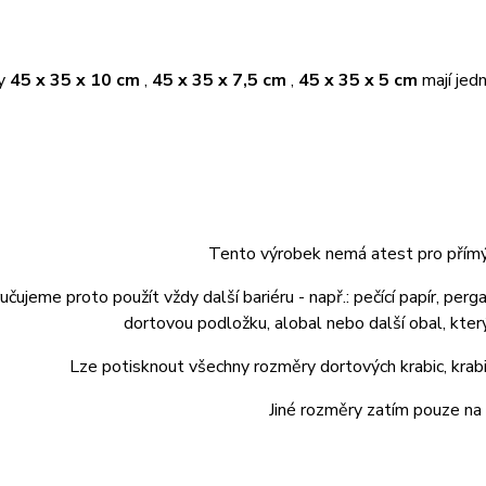
ky
45 x 35 x 10 cm
,
45 x 35 x 7,5 cm
,
45 x 35 x 5 cm
mají jed
Tento výrobek nemá atest pro přímý 
čujeme proto použít vždy další bariéru - např.: pečící papír, pe
dortovou podložku, alobal nebo další obal, kte
Lze potisknout všechny rozměry dortových krabic, krabic
Jiné rozměry zatím pouze na