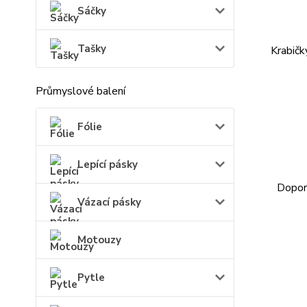
Sáčky
Tašky
Krabič
Průmyslové balení
Fólie
Lepící pásky
Doporu
Vázací pásky
Motouzy
Pytle