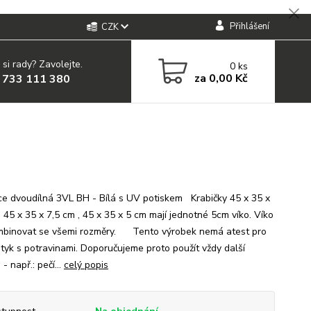
Přihlášení
CZK
 si rady? Zavolejte.
0
ks
za
0,00 Kč
 733 111 380
e dvoudílná 3VL BH - Bílá s UV potiskem Krabičky 45 x 35 x
 45 x 35 x 7,5 cm , 45 x 35 x 5 cm mají jednotné 5cm víko. Víko
mbinovat se všemi rozměry. Tento výrobek nemá atest pro
styk s potravinami. Doporučujeme proto použít vždy další
 - např.: pečí...
celý popis