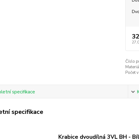
Dos
Dvo
32
27,
Číslo p
Materiá
Počet v
etní specifikace
tní specifikace
Krabice dvoudílná 3VL BH - Bí