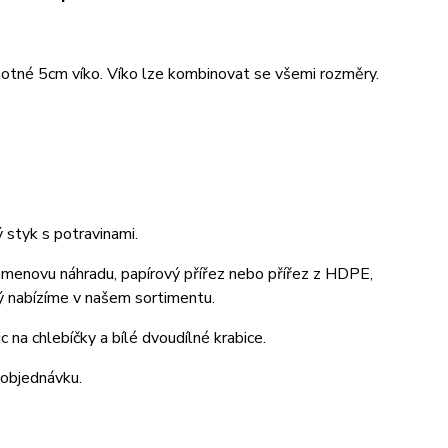
notné 5cm víko. Víko lze kombinovat se všemi rozměry.
styk s potravinami.
rgamenovu náhradu, papírový přířez nebo přířez z HDPE,
rý nabízíme v našem sortimentu.
 na chlebíčky a bílé dvoudílné krabice.
 objednávku.