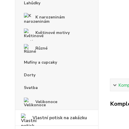
Lahůdky
K narozeninám
Květinové motivy
Různé
Mufíny a cupcaky
Dorty
Kompl
Svatba
Velikonoce
Komple
Vlastní potisk na zakázku