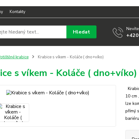
ky
Kontakty
Nevíte
Hledat
+420
otištěné krabice
Krabice s víkem - Koláče ( dno+víko)
ice s víkem - Koláče ( dno+víko)
Krabic
10 cm ,
lze ko
přímý 
bariéru