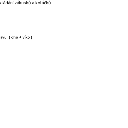
ukládání zákusků a koláčků.
avu ( dno + víko )