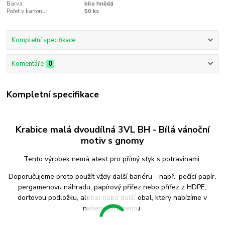
Barva:
bílo hnědá
Počet v kartonu:
50 ks
Kompletní specifikace
Komentáře
0
Kompletní specifikace
Krabice malá dvoudílná 3VL BH - Bílá vánoční
motiv s gnomy
Tento výrobek nemá atest pro přímý styk s potravinami.
Doporučujeme proto použít vždy další bariéru - např.: pečící papír,
pergamenovu náhradu, papírový přířez nebo přířez z HDPE,
dortovou podložku, alobal nebo další obal, který nabízíme v
našem sortimentu.