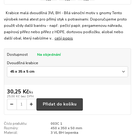
Krabice malá dvoudílná 3VL BH - Bílá vánoční motiv s gnomy Tento
výrobek nemá atest pro přímý styk s potravinami. Doporučujeme proto
použít vždy další bariéru - např.: pečící papír, pergamenovu náhradu,
papírový přířez nebo přířez z HDPE, dortovou podložku, alobal nebo
další obal, který nabízíme v...
celý popis
Dostupnost
Na objednání
Dvoudílná krabice
30,25 Kč
/
ks
25,00 Kč
bez DPH
Přidat do košíku
Číslo produktu:
003C 1
Rozměry:
450 x 350 x 50 mm
Materiál:
3 VL BH lepenka