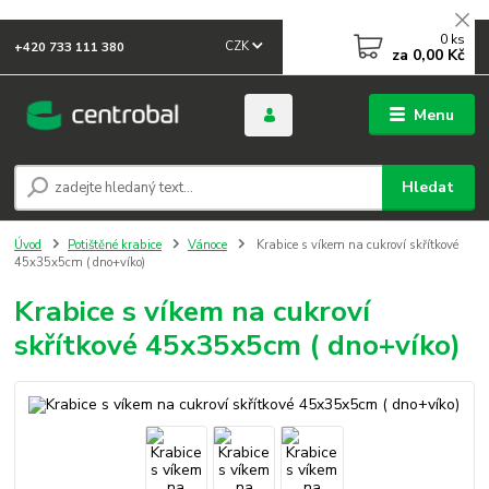
0
ks
CZK
+420 733 111 380
za
0,00 Kč
Menu
Hledat
Úvod
Potištěné krabice
Vánoce
Krabice s víkem na cukroví skřítkové
45x35x5cm ( dno+víko)
Krabice s víkem na cukroví
skřítkové 45x35x5cm ( dno+víko)