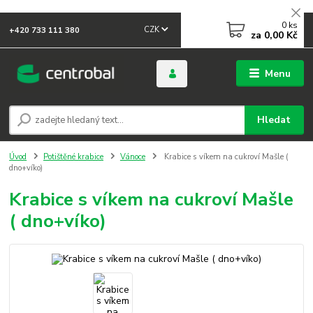
0
ks
CZK
+420 733 111 380
za
0,00 Kč
Menu
Hledat
Úvod
Potištěné krabice
Vánoce
Krabice s víkem na cukroví Mašle (
dno+víko)
Krabice s víkem na cukroví Mašle
( dno+víko)