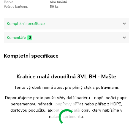
Barva:
bílo hnědá
Počet v kartonu:
50 ks
Kompletní specifikace
Komentáře
0
Kompletní specifikace
Krabice malá dvoudílná 3VL BH - Mašle
Tento výrobek nemá atest pro přímý styk s potravinami.
Doporučujeme proto použít vždy další bariéru - např.: pečící papír,
pergamenovu náhradu, papírový přířez nebo přířez z HDPE,
dortovou podložku, alobal nebo další obal, který nabízíme v
našem sortimentu.