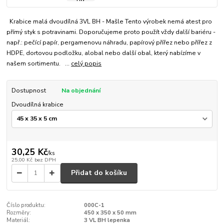
Krabice malá dvoudílná 3VL BH - Mašle Tento výrobek nemá atest pro
přímý styk s potravinami. Doporučujeme proto použít vždy další bariéru -
např.: pečící papír, pergamenovu náhradu, papírový přířez nebo přířez z
HDPE, dortovou podložku, alobal nebo další obal, který nabízíme v
našem sortimentu. ...
celý popis
Dostupnost
Na objednání
Dvoudílná krabice
30,25 Kč
/
ks
25,00 Kč
bez DPH
Přidat do košíku
Číslo produktu:
000C-1
Rozměry:
450 x 350 x 50 mm
Materiál:
3 VL BH lepenka