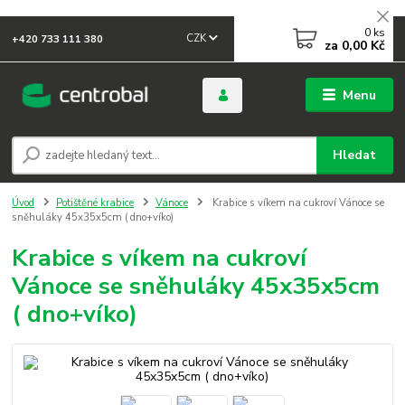
0
ks
CZK
+420 733 111 380
za
0,00 Kč
Menu
Hledat
Úvod
Potištěné krabice
Vánoce
Krabice s víkem na cukroví Vánoce se
sněhuláky 45x35x5cm ( dno+víko)
Krabice s víkem na cukroví
Vánoce se sněhuláky 45x35x5cm
( dno+víko)