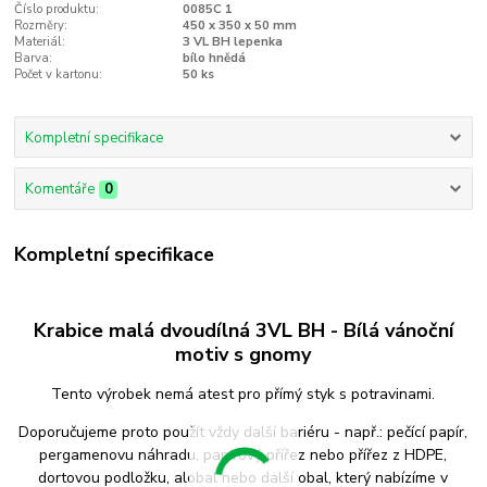
Číslo produktu:
0085C 1
Rozměry:
450 x 350 x 50 mm
Materiál:
3 VL BH lepenka
Barva:
bílo hnědá
Počet v kartonu:
50 ks
Kompletní specifikace
Komentáře
0
Kompletní specifikace
Krabice malá dvoudílná 3VL BH - Bílá vánoční
motiv s gnomy
Tento výrobek nemá atest pro přímý styk s potravinami.
Doporučujeme proto použít vždy další bariéru - např.: pečící papír,
pergamenovu náhradu, papírový přířez nebo přířez z HDPE,
dortovou podložku, alobal nebo další obal, který nabízíme v