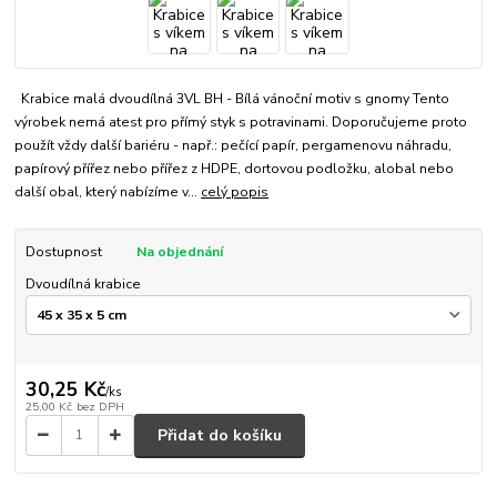
Krabice malá dvoudílná 3VL BH - Bílá vánoční motiv s gnomy Tento
výrobek nemá atest pro přímý styk s potravinami. Doporučujeme proto
použít vždy další bariéru - např.: pečící papír, pergamenovu náhradu,
papírový přířez nebo přířez z HDPE, dortovou podložku, alobal nebo
další obal, který nabízíme v...
celý popis
Dostupnost
Na objednání
Dvoudílná krabice
30,25 Kč
/
ks
25,00 Kč
bez DPH
Přidat do košíku