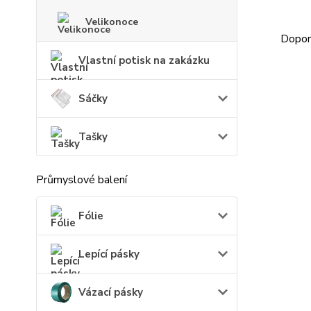
Velikonoce
Doporu
Vlastní potisk na zakázku
Sáčky
Tašky
Průmyslové balení
Fólie
Lepící pásky
Vázací pásky