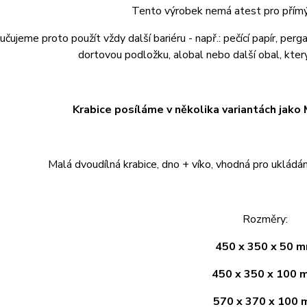
Tento výrobek nemá atest pro přímý 
čujeme proto použít vždy další bariéru - např.: pečící papír, pe
dortovou podložku, alobal nebo další obal, kte
Krabice posíláme v několika variantách jako 
Malá dvoudílná krabice, dno + víko, vhodná pro ukládá
Rozměry:
450 x 350 x 50 
450 x 350 x 100
570 x 370 x 100