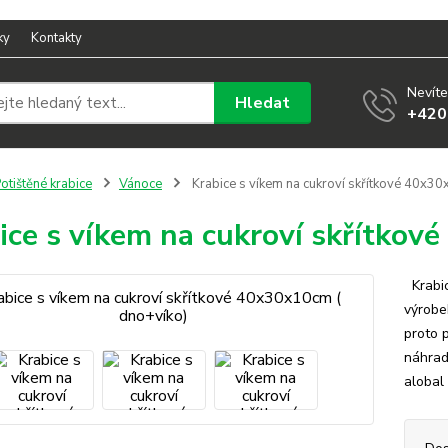
ky
Kontakty
Nevíte
Hledat
+420
otištěné krabice
Vánoce
Krabice s víkem na cukroví skřítkové 40x30
ice s víkem na cukroví skřítkov
Krabic
výrobe
proto p
náhrad
alobal 