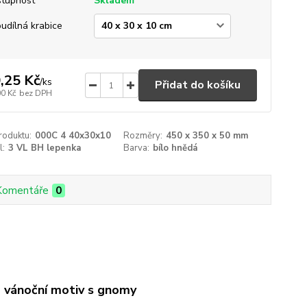
tupnost
Skladem
udílná krabice
,25 Kč
/
ks
Přidat do košíku
00 Kč
bez DPH
roduktu:
000C 4 40x30x10
Rozměry:
450 x 350 x 50 mm
l:
3 VL BH lepenka
Barva:
bílo hnědá
Komentáře
0
á vánoční motiv s gnomy