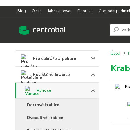
Blog
O nás
Jak nakupovat
Doprava
Obchodní podmín
Úvod
P
Pro cukráře a pekaře
Krab
Potištěné krabice
Vánoce
Dortové krabice
Dvoudílné krabice