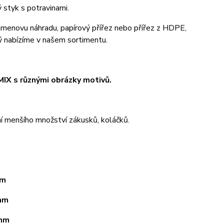
styk s potravinami.
rgamenovu náhradu, papírový přířez nebo přířez z HDPE,
rý nabízíme v našem sortimentu.
MIX s různými obrázky motivů.
ní menšího množství zákusků, koláčků.
mm
 mm
 mm