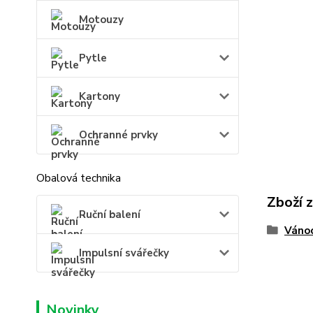
Motouzy
Pytle
Kartony
Ochranné prvky
Obalová technika
Zboží 
Ruční balení
Váno
Impulsní svářečky
Novinky