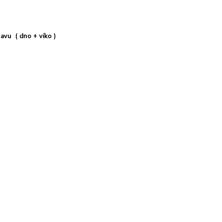
avu ( dno + víko )