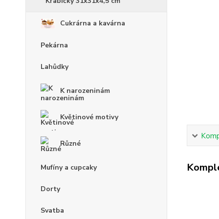
Krabičky 31x31x4,5 cm
Cukrárna a kavárna
Pekárna
Lahůdky
K narozeninám
Květinové motivy
Kompl
Různé
Komple
Mufíny a cupcaky
Dorty
Svatba