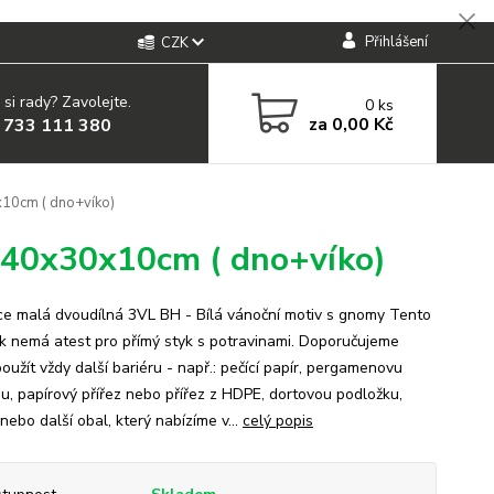
Přihlášení
CZK
 si rady? Zavolejte.
0
ks
za
0,00 Kč
 733 111 380
x10cm ( dno+víko)
é 40x30x10cm ( dno+víko)
e malá dvoudílná 3VL BH - Bílá vánoční motiv s gnomy Tento
k nemá atest pro přímý styk s potravinami. Doporučujeme
oužít vždy další bariéru - např.: pečící papír, pergamenovu
u, papírový přířez nebo přířez z HDPE, dortovou podložku,
nebo další obal, který nabízíme v...
celý popis