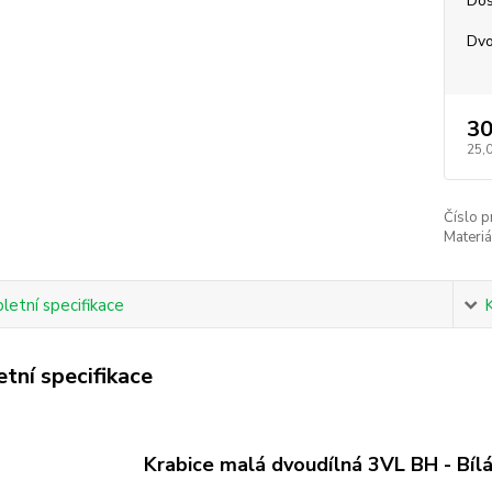
Dos
Dvo
30
25,
Číslo p
Materiá
etní specifikace
tní specifikace
Krabice malá dvoudílná 3VL BH - Bíl