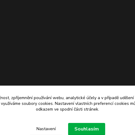
čnost, zpříjemnění používání webu, analytické účely a v případě udělení
y využíváme soubory cookies. Nastavení vlastních preferencí cookies mů
odkazem ve spodní části stránek.
Upravit sběr cookies.
Souhlasím
Nastavení