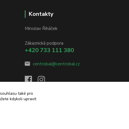
Kontakty
Miroslav Řiháček
Zákaznická podpora
+420 733 111 380
centrobal@centrobal.cz
 souhlasu také pro
žete kdykoli upravit