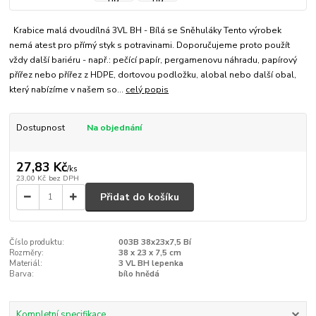
Krabice malá dvoudílná 3VL BH - Bílá se Sněhuláky Tento výrobek
nemá atest pro přímý styk s potravinami. Doporučujeme proto použít
vždy další bariéru - např.: pečící papír, pergamenovu náhradu, papírový
přířez nebo přířez z HDPE, dortovou podložku, alobal nebo další obal,
který nabízíme v našem so...
celý popis
Dostupnost
Na objednání
27,83 Kč
/
ks
23,00 Kč
bez DPH
Přidat do košíku
Číslo produktu:
003B 38x23x7,5 Bí
Rozměry:
38 x 23 x 7,5 cm
Materiál:
3 VL BH lepenka
Barva:
bílo hnědá
Kompletní specifikace