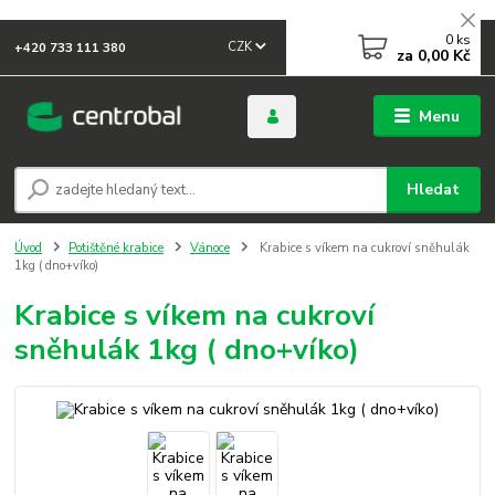
0
ks
CZK
+420 733 111 380
za
0,00 Kč
Menu
Hledat
Úvod
Potištěné krabice
Vánoce
Krabice s víkem na cukroví sněhulák
1kg ( dno+víko)
Krabice s víkem na cukroví
sněhulák 1kg ( dno+víko)