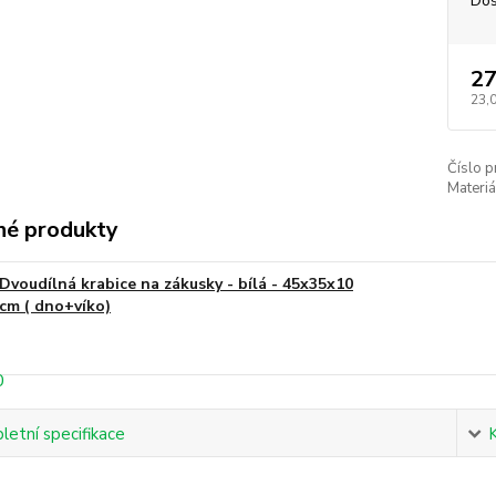
Dos
27
23,
Číslo p
Materiá
é produkty
Dvoudílná krabice na zákusky - bílá - 45x35x10
cm ( dno+víko)
etní specifikace