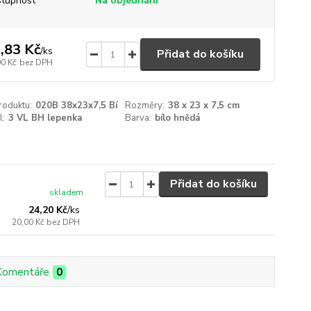
tupnost
Na objednání
,83 Kč
/
ks
Přidat do košíku
00 Kč
bez DPH
roduktu:
020B 38x23x7,5 Bí
Rozměry:
38 x 23 x 7,5 cm
l:
3 VL BH lepenka
Barva:
bílo hnědá
Přidat do košíku
skladem
24,20 Kč
/
ks
20,00 Kč
bez DPH
Komentáře
0