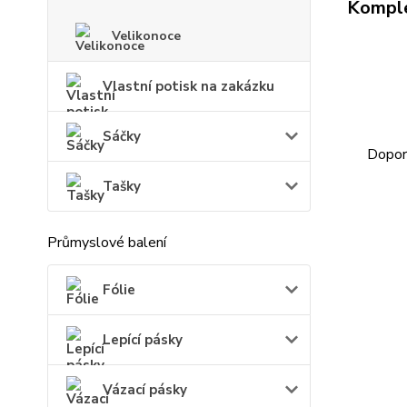
Komple
Velikonoce
Vlastní potisk na zakázku
Sáčky
Doporu
Tašky
Průmyslové balení
Fólie
Lepící pásky
Vázací pásky