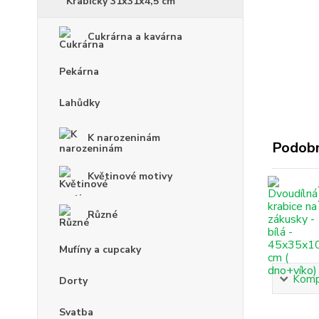
Krabičky 31x31x4,5 cm
Cukrárna a kavárna
Pekárna
Lahůdky
K narozeninám
Podobn
Květinové motivy
Různé
Mufíny a cupcaky
Kompl
Dorty
Svatba