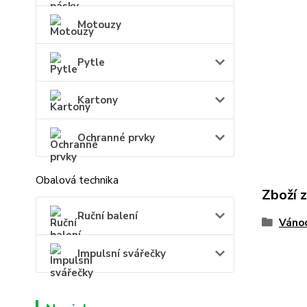
Motouzy
Pytle
Kartony
Ochranné prvky
Obalová technika
Zboží 
Ruční balení
Váno
Impulsní svářečky