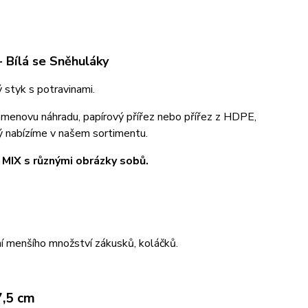
 Bílá se Sněhuláky
styk s potravinami.
rgamenovu náhradu, papírový přířez nebo přířez z HDPE,
rý nabízíme v našem sortimentu.
 MIX s různými obrázky sobů.
ní menšího množství zákusků, koláčků.
7,5 cm