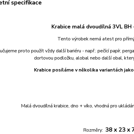
tní specifikace
Krabice malá dvoudílná 3VL BH -
Tento výrobek nemá atest pro přímý 
čujeme proto použít vždy další bariéru - např.: pečící papír, pe
dortovou podložku, alobal nebo další obal, kte
Krabice posíláme v několika variantách jako
Malá dvoudílná krabice, dno + víko, vhodná pro ukládá
38 x 23 x 
Rozměry: