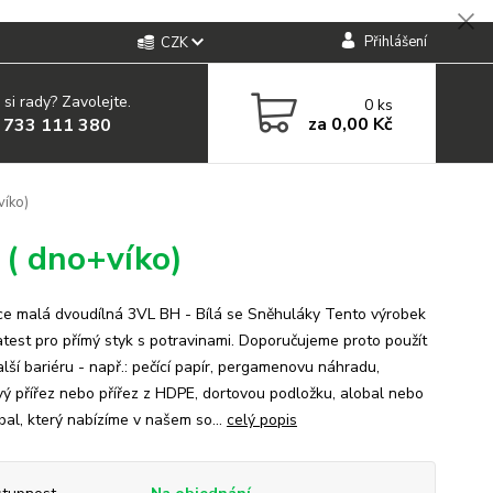
Přihlášení
CZK
 si rady? Zavolejte.
0
ks
za
0,00 Kč
 733 111 380
víko)
 ( dno+víko)
e malá dvoudílná 3VL BH - Bílá se Sněhuláky Tento výrobek
test pro přímý styk s potravinami. Doporučujeme proto použít
lší bariéru - např.: pečící papír, pergamenovu náhradu,
vý přířez nebo přířez z HDPE, dortovou podložku, alobal nebo
bal, který nabízíme v našem so...
celý popis