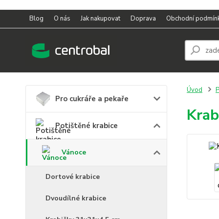
Blog
O nás
Jak nakupovat
Doprava
Obchodní podmín
Úvod
P
Pro cukráře a pekaře
Krab
Potištěné krabice
Vánoce
Dortové krabice
Dvoudílné krabice