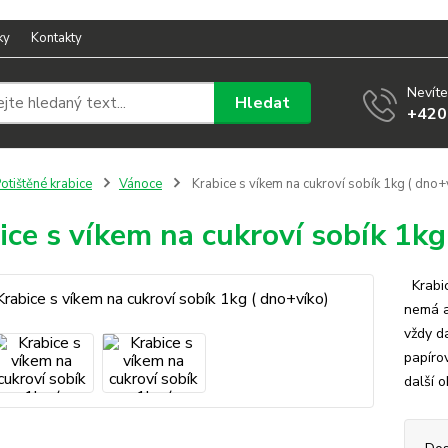
ky
Kontakty
Nevíte
Hledat
+420
otištěné krabice
Vánoce
Krabice s víkem na cukroví sobík 1kg ( dno+
ice s víkem na cukroví sobík 1kg
Krabic
nemá a
vždy da
papíro
další o