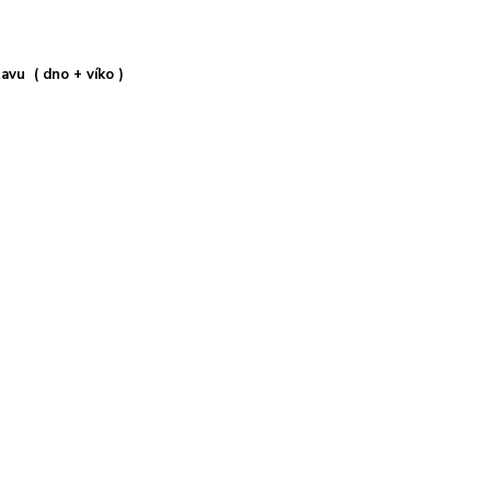
avu ( dno + víko )