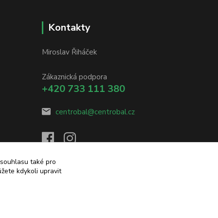
Kontakty
Miroslav Řiháček
Zákaznická podpora
+420 733 111 380
centrobal@centrobal.cz
 souhlasu také pro
žete kdykoli upravit