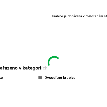
Krabice je dodávána v rozloženém st
zařazeno v kategoriích
ce
Dvoudílné krabice