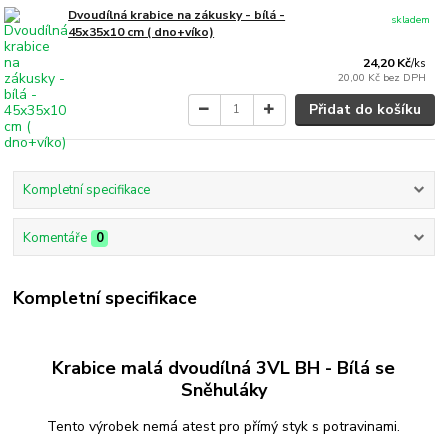
Dvoudílná krabice na zákusky - bílá -
skladem
45x35x10 cm ( dno+víko)
24,20 Kč
/
ks
20,00 Kč
bez DPH
Přidat do košíku
Kompletní specifikace
Komentáře
0
Kompletní specifikace
Krabice malá dvoudílná 3VL BH - Bílá se
Sněhuláky
Tento výrobek nemá atest pro přímý styk s potravinami.