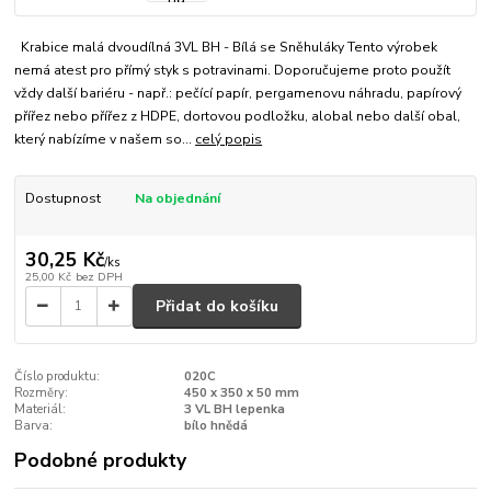
Krabice malá dvoudílná 3VL BH - Bílá se Sněhuláky Tento výrobek
nemá atest pro přímý styk s potravinami. Doporučujeme proto použít
vždy další bariéru - např.: pečící papír, pergamenovu náhradu, papírový
přířez nebo přířez z HDPE, dortovou podložku, alobal nebo další obal,
který nabízíme v našem so...
celý popis
Dostupnost
Na objednání
30,25 Kč
/
ks
25,00 Kč
bez DPH
Přidat do košíku
Číslo produktu:
020C
Rozměry:
450 x 350 x 50 mm
Materiál:
3 VL BH lepenka
Barva:
bílo hnědá
Podobné produkty