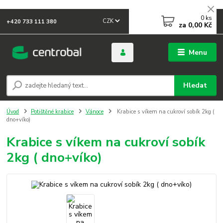
0
ks
CZK
+420 733 111 380
za
0,00 Kč
Menu
Hledat
Úvod
Potištěné krabice
Vánoce
Krabice s víkem na cukroví sobík 2kg (
dno+víko)
Krabice s víkem na cukroví sobík
2kg ( dno+víko)