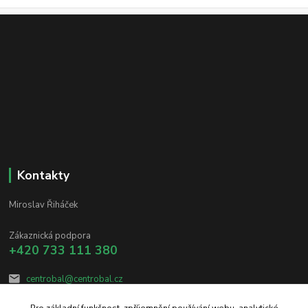
Kontakty
Miroslav Řiháček
Zákaznická podpora
+420 733 111 380
centrobal@centrobal.cz
Pro základní funkčnost, zpříjemnění používání webu, analytické