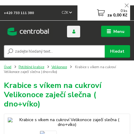
0
ks
CZK
+420 733 111 380
za
0,00 Kč
Menu
Hledat
Úvod
Potištěné krabice
Velikonoce
Krabice s víkem na cukroví
Velikonoce zaječí slečna ( dno+víko)
Krabice s víkem na cukroví
Velikonoce zaječí slečna (
dno+víko)