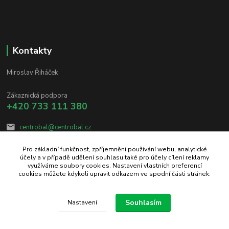
Kontakty
Miroslav Řiháček
Zákaznická podpora
+420 733 111 380
centrobal@centrobal.cz
Pro základní funkčnost, zpříjemnění používání webu, analytické
účely a v případě udělení souhlasu také pro účely cílení reklamy
využíváme soubory cookies. Nastavení vlastních preferencí
cookies můžete kdykoli upravit odkazem ve spodní části stránek.
Upravit sběr cookies.
Souhlasím
Nastavení
Vytvořeno na
Eshop-rychle.cz