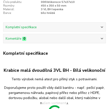
Číslo produktu:
006Velikonoce 57x37x10
Rozměry:
450 x 350 x 50 mm
Materiál:
3 VL BH lepenka
Barva:
bílo hnědá
Kompletní specifikace
Komentáře
0
Kompletní specifikace
Krabice malá dvoudílná 3VL BH - Bílá velikonoční
Tento výrobek nemá atest pro přímý styk s potravinami.
Doporučujeme proto použít vždy další bariéru - např.: pečící papír,
pergamenovu náhradu, papírový přířez nebo přířez z HDPE,
dortovou podložku, alobal nebo další obal, který nabízíme v
našem sortimentu.