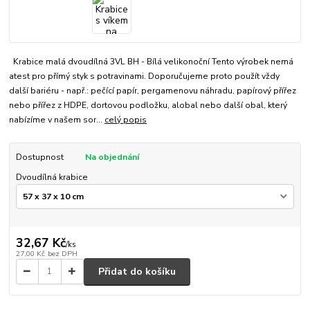
Krabice malá dvoudílná 3VL BH - Bílá velikonoční Tento výrobek nemá
atest pro přímý styk s potravinami. Doporučujeme proto použít vždy
další bariéru - např.: pečící papír, pergamenovu náhradu, papírový přířez
nebo přířez z HDPE, dortovou podložku, alobal nebo další obal, který
nabízíme v našem sor...
celý popis
Dostupnost
Na objednání
Dvoudílná krabice
32,67 Kč
/
ks
27,00 Kč
bez DPH
Přidat do košíku