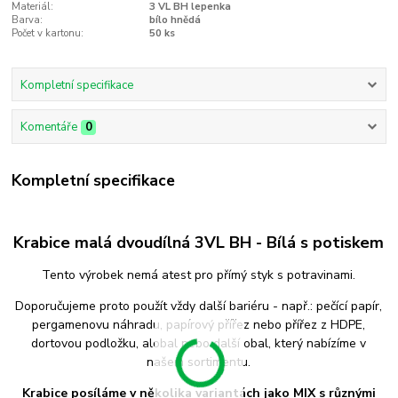
Materiál:
3 VL BH lepenka
Barva:
bílo hnědá
Počet v kartonu:
50 ks
Kompletní specifikace
Komentáře
0
Kompletní specifikace
Krabice malá dvoudílná 3VL BH - Bílá s potiskem
Tento výrobek nemá atest pro přímý styk s potravinami.
Doporučujeme proto použít vždy další bariéru - např.: pečící papír,
pergamenovu náhradu, papírový přířez nebo přířez z HDPE,
dortovou podložku, alobal nebo další obal, který nabízíme v
našem sortimentu.
Krabice posíláme v několika variantách jako MIX s různými