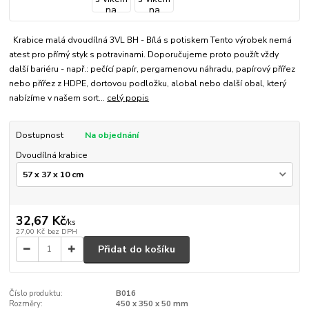
Krabice malá dvoudílná 3VL BH - Bílá s potiskem Tento výrobek nemá
atest pro přímý styk s potravinami. Doporučujeme proto použít vždy
další bariéru - např.: pečící papír, pergamenovu náhradu, papírový přířez
nebo přířez z HDPE, dortovou podložku, alobal nebo další obal, který
nabízíme v našem sort...
celý popis
Dostupnost
Na objednání
Dvoudílná krabice
32,67 Kč
/
ks
27,00 Kč
bez DPH
Přidat do košíku
Číslo produktu:
B016
Rozměry:
450 x 350 x 50 mm