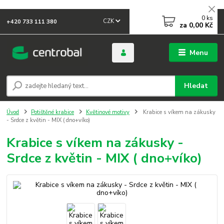
0
ks
CZK
+420 733 111 380
za
0,00 Kč
Menu
Hledat
Úvod
Potištěné krabice
Květinové motivy
Krabice s víkem na zákusky
- Srdce z květin - MIX ( dno+víko)
Krabice s víkem na zákusky -
Srdce z květin - MIX ( dno+víko)