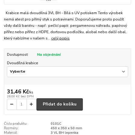
Krabice malá dvoudílná 3VL BH - Bílá s UV potiskem Tento výrobek
nemá atest pro přímý styk s potravinami. Doporučujeme proto použít
vždy další bariéru - např.: pečící papír, pergamenovu náhradu, papírový
přířez nebo přířez z HDPE, dortovou podložku, alobal nebo další obal,
který nabízíme v našem s...
celý popis
Dostupnost
Na objednání
Dvoudílná krabice
31,46 Kč
/
ks
26,00 Kč
bez DPH
Přidat do košíku
Číslo produktu:
0101C
Rozměry:
450 x 350 x 50 mm
Materiál:
3 VL BH lepenka