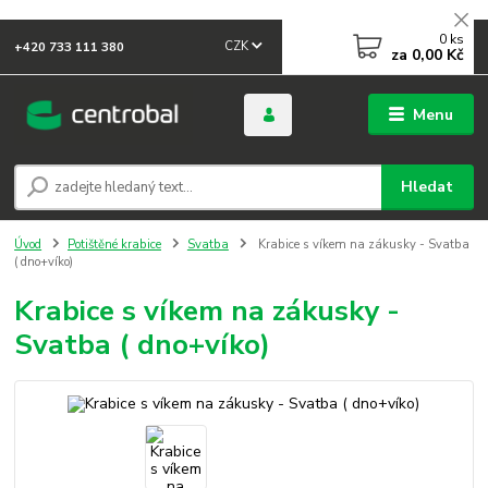
0
ks
CZK
+420 733 111 380
za
0,00 Kč
Menu
Hledat
Úvod
Potištěné krabice
Svatba
Krabice s víkem na zákusky - Svatba
( dno+víko)
Krabice s víkem na zákusky -
Svatba ( dno+víko)