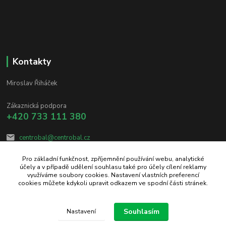
Kontakty
Miroslav Řiháček
Zákaznická podpora
+420 733 111 380
centrobal@centrobal.cz
Pro základní funkčnost, zpříjemnění používání webu, analytické
účely a v případě udělení souhlasu také pro účely cílení reklamy
využíváme soubory cookies. Nastavení vlastních preferencí
cookies můžete kdykoli upravit odkazem ve spodní části stránek.
Upravit sběr cookies.
Souhlasím
Nastavení