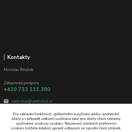
Kontakty
Miroslav Řiháček
Zákaznická podpora
+420 733 111 380
centrobal@centrobal.cz
Pro základní funkčnost, zpříjemnění používání webu, analytické
účely a v případě udělení souhlasu také pro účely cílení reklamy
využíváme soubory cookies. Nastavení vlastních preferencí
cookies můžete kdykoli upravit odkazem ve spodní části stránek.