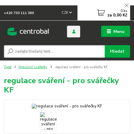
0
ks
CZK
+420 733 111 380
za
0,00 Kč
Menu
Hledat
Úvod
Impulsní svářečky
regulace sváření - pro svářečky KF
regulace sváření - pro svářečky
KF