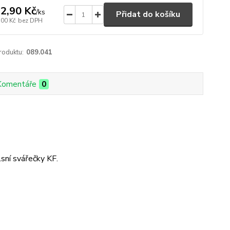
2,90 Kč
/
ks
Přidat do košíku
,00 Kč
bez DPH
roduktu:
089.041
Komentáře
0
lsní svářečky KF.