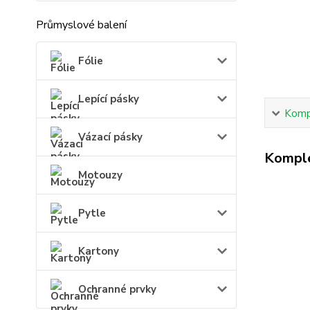
Průmyslové balení
Fólie
Lepící pásky
Kompl
Vázací pásky
Komple
Motouzy
Pytle
Kartony
Ochranné prvky