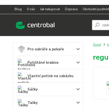
Blog
O nás
Jak nakupovat
Doprava
Obchodní podmín
Úvod
I
Pro cukráře a pekaře
regu
Potištěné krabice
Vlastní potisk na zakázku
Sáčky
Tašky