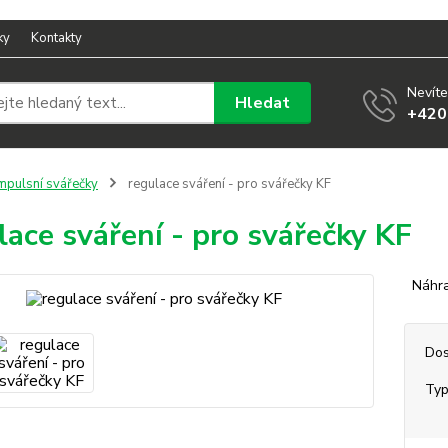
ky
Kontakty
Nevíte
Hledat
+420
mpulsní svářečky
regulace sváření - pro svářečky KF
lace sváření - pro svářečky KF
Náhrad
Dos
Ty