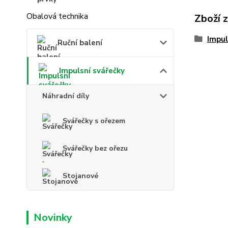
Obalová technika
Zboží 
Impul
Ruční balení
Impulsní svářečky
Náhradní díly
Svářečky s ořezem
Svářečky bez ořezu
Stojanové
Novinky