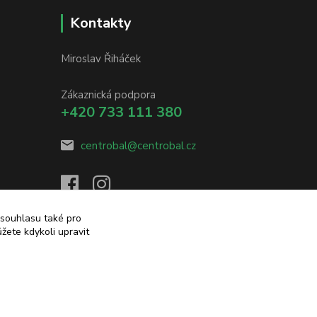
Kontakty
Miroslav Řiháček
Zákaznická podpora
+420 733 111 380
centrobal@centrobal.cz
 souhlasu také pro
žete kdykoli upravit