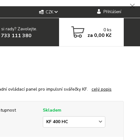
Přihlášení
CZK
 si rady? Zavolejte.
0
ks
za
0,00 Kč
 733 111 380
ní ovládací panel pro impulsní svářečky KF.
celý popis
tupnost
Skladem
p