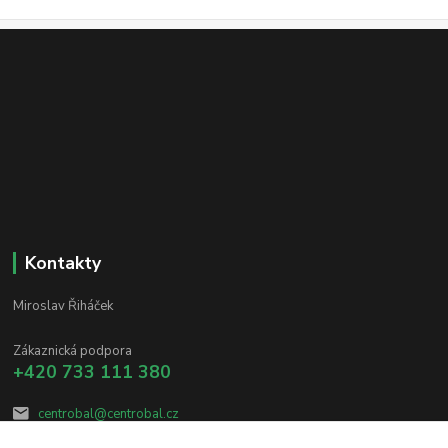
Kontakty
Miroslav Řiháček
Zákaznická podpora
+420 733 111 380
centrobal@centrobal.cz