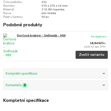
Číslo produktu:
021
Rozměry:
570 x 370 x 10 mm
Materiál:
3 VL BH lepenka
Barva:
bílo hnědá
Počet v kartonu:
50 ks
Podobné produkty
Dortová krabice - Sněhulák - MIX
Na objednání
16,94 Kč
/
ks
14,00 Kč
bez DPH
Zvolit variantu
Kompletní specifikace
Komentáře
0
Kompletní specifikace