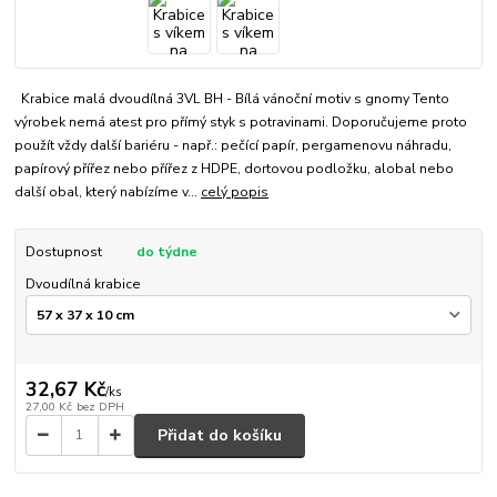
Krabice malá dvoudílná 3VL BH - Bílá vánoční motiv s gnomy Tento
výrobek nemá atest pro přímý styk s potravinami. Doporučujeme proto
použít vždy další bariéru - např.: pečící papír, pergamenovu náhradu,
papírový přířez nebo přířez z HDPE, dortovou podložku, alobal nebo
další obal, který nabízíme v...
celý popis
Dostupnost
do týdne
Dvoudílná krabice
32,67 Kč
/
ks
27,00 Kč
bez DPH
Přidat do košíku