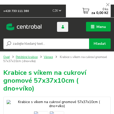
0
ks
CZK
+420 733 111 380
za
0,00 Kč
Menu
Hledat
Úvod
Potištěné krabice
Vánoce
Krabice s víkem na cukroví gnomové
57x37x10cm ( dno+víko)
Krabice s víkem na cukroví
gnomové 57x37x10cm (
dno+víko)