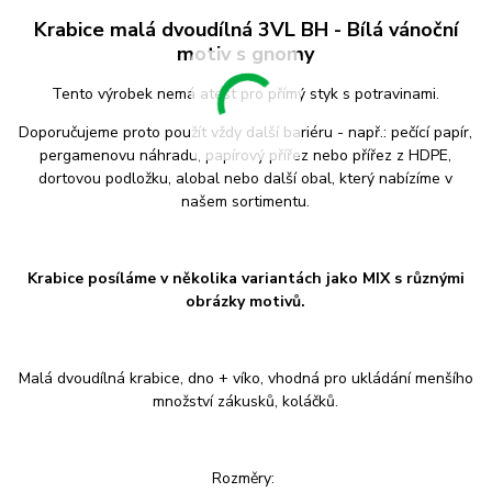
Krabice malá dvoudílná 3VL BH - Bílá vánoční
motiv s gnomy
Tento výrobek nemá atest pro přímý styk s potravinami.
Doporučujeme proto použít vždy další bariéru - např.: pečící papír,
pergamenovu náhradu, papírový přířez nebo přířez z HDPE,
dortovou podložku, alobal nebo další obal, který nabízíme v
našem sortimentu.
Krabice posíláme v několika variantách jako MIX s různými
obrázky motivů.
Malá dvoudílná krabice, dno + víko, vhodná pro ukládání menšího
množství zákusků, koláčků.
Rozměry: