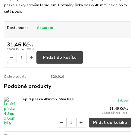
páska s akrylátovým lepidlem. Rozměry: šířka pásky 48 mm, návin 66 m.
celý popis
Dostupnost
Skladem
31,46 Kč
/
ks
26,00 Kč
bez DPH
Přidat do košíku
Číslo produktu:
520.010
Podobné produkty
Lepící páska 48mm x 66m bílá
Skladem
31,46 Kč
/
ks
26,00 Kč
bez DPH
Přidat do košíku