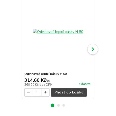
Odvinovač lepící pásky H 50
Zavírač kart
314,60 Kč
447,70 K
/
ks
skladem
260,00 Kč
bez DPH
370,00 Kč
be
Přidat do košíku