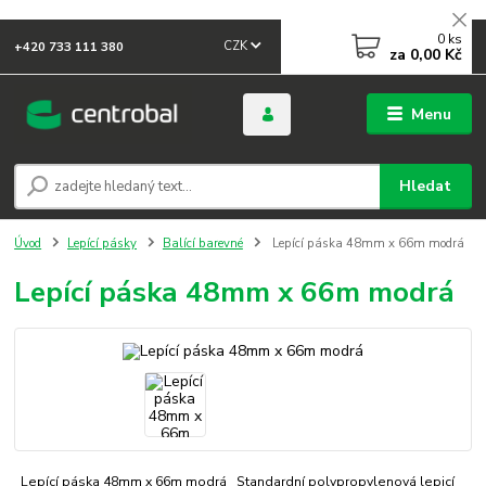
0
ks
CZK
+420 733 111 380
za
0,00 Kč
Menu
Hledat
Úvod
Lepící pásky
Balící barevné
Lepící páska 48mm x 66m modrá
Lepící páska 48mm x 66m modrá
Lepící páska 48mm x 66m modrá Standardní polypropylenová lepicí