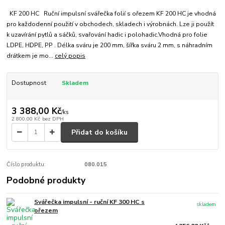
KF 200 HC Ruční impulsní svářečka folií s ořezem KF 200 HC je vhodná
pro každodenní použití v obchodech, skladech i výrobnách. Lze ji použít
k uzavírání pytlů a sáčků, svařování hadic i polohadic.Vhodná pro folie
LDPE, HDPE, PP . Délka sváru je 200 mm, šířka sváru 2 mm, s náhradním
drátkem je mo...
celý popis
Dostupnost
Skladem
3 388,00 Kč
/
ks
2 800,00 Kč
bez DPH
Přidat do košíku
Číslo produktu:
080.015
Podobné produkty
Svářečka impulsní - ruční KF 300 HC s
skladem
ořezem