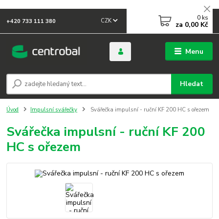
0
ks
CZK
+420 733 111 380
za
0,00 Kč
Menu
Hledat
Úvod
Impulsní svářečky
Svářečka impulsní - ruční KF 200 HC s ořezem
Svářečka impulsní - ruční KF 200
HC s ořezem