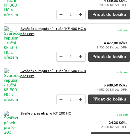
4 356,00 Kč
/
ks
3 600,00 Kč
bez DPH
Přidat do košíku
Svářečka impulsní - ruční KF 400 HC s
skladem
ořezem
4 477,00 Kč
/
ks
3 700,00 Kč
bez DPH
Přidat do košíku
Svářečka impulsní - ruční KF 500 HC s
skladem
ořezem
5 989,50 Kč
/
ks
4 950,00 Kč
bez DPH
Přidat do košíku
Svářecí pásek pro KF 200 HC
Skladem
24,20 Kč
/
ks
20,00 Kč
bez DPH