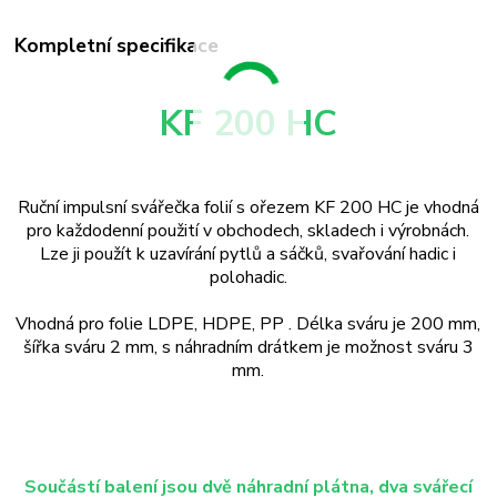
Kompletní specifikace
KF 200 HC
Ruční impulsní svářečka folií s ořezem KF 200 HC je vhodná
pro každodenní použití v obchodech, skladech i výrobnách.
Lze ji použít k uzavírání pytlů a sáčků, svařování hadic i
polohadic.
Vhodná pro folie
LDPE
, HDPE,
PP
. Délka sváru je 200 mm,
šířka sváru 2 mm, s náhradním drátkem je možnost sváru 3
mm.
Součástí balení jsou dvě náhradní plátna, dva svářecí