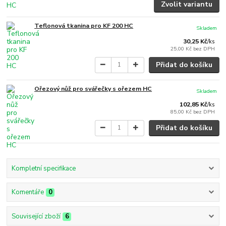
Zvolit variantu
Teflonová tkanina pro KF 200 HC
Skladem
30,25 Kč
/
ks
25,00 Kč
bez DPH
Přidat do košíku
Ořezový nůž pro svářečky s ořezem HC
Skladem
102,85 Kč
/
ks
85,00 Kč
bez DPH
Přidat do košíku
Kompletní specifikace
Komentáře
0
Související zboží
6