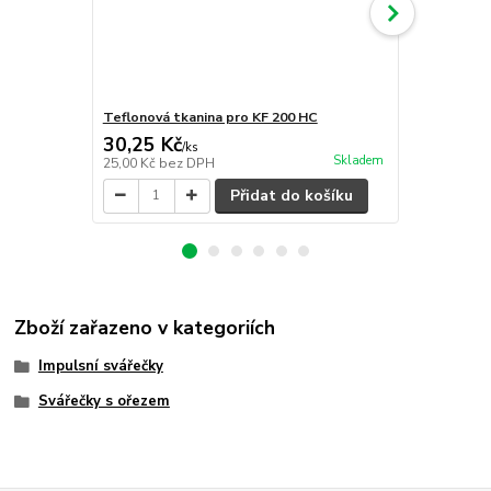
Teflonová tkanina pro KF 200 HC
Svářecí pás
30,25 Kč
24,20 Kč
/
ks
Skladem
25,00 Kč
bez DPH
20,00 Kč
bez
Přidat do košíku
Zboží zařazeno v kategoriích
Impulsní svářečky
Svářečky s ořezem