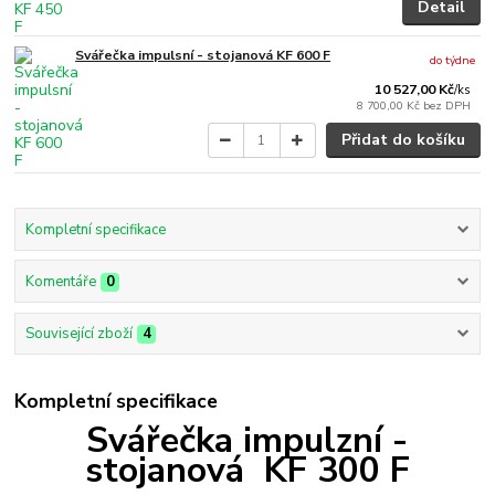
Detail
Svářečka impulsní - stojanová KF 600 F
do týdne
10 527,00 Kč
/
ks
8 700,00 Kč
bez DPH
Přidat do košíku
Kompletní specifikace
Komentáře
0
Související zboží
4
Kompletní specifikace
Svářečka impulzní -
stojanová KF 300 F