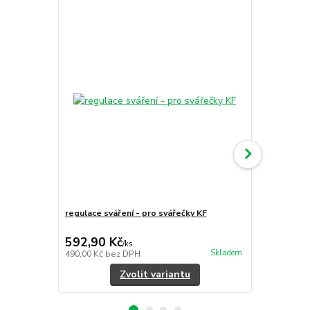
regulace sváření - pro svářečky KF
Svářecí páse
592,90 Kč
30,25 Kč
/
ks
Skladem
490,00 Kč
bez DPH
25,00 Kč
bez
Zvolit variantu