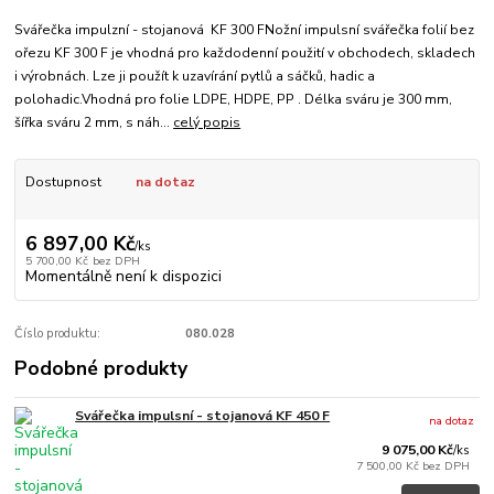
Svářečka impulzní - stojanová KF 300 FNožní impulsní svářečka folií bez
ořezu KF 300 F je vhodná pro každodenní použití v obchodech, skladech
i výrobnách. Lze ji použít k uzavírání pytlů a sáčků, hadic a
polohadic.Vhodná pro folie LDPE, HDPE, PP . Délka sváru je 300 mm,
šířka sváru 2 mm, s náh...
celý popis
Dostupnost
na dotaz
6 897,00 Kč
/
ks
5 700,00 Kč
bez DPH
Momentálně není k dispozici
Číslo produktu:
080.028
Podobné produkty
Svářečka impulsní - stojanová KF 450 F
na dotaz
9 075,00 Kč
/
ks
7 500,00 Kč
bez DPH