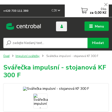
0
ks
CZK
+420 733 111 380
za
0,00 Kč
Menu
Hledat
Úvod
Impulsní svářečky
Svářečka impulsní - stojanová KF 300 F
Svářečka impulsní - stojanová KF
300 F