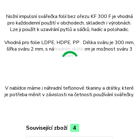
Nožní impulsní svářečka folií bez ořezu KF 300 F
je vhodná
pro každodenní použití v obchodech, skladech i výrobnách.
Lze ji použít k uzavírání pytlů a sáčků, hadic a polohadic.
Vhodná pro folie
LDPE
, HDPE,
PP
. Délka sváru je 300 mm,
šířka sváru 2 mm, s náhradním drátkem je možnost sváru 3
mm.
V nabídce máme i náhradní teflonové tkaniny a drátky, které
je potřeba měnit v závislosti na četnosti používání svářečky.
Související zboží
4